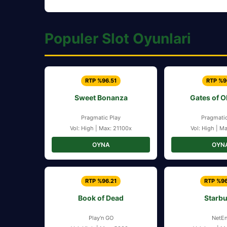
Populer Slot Oyunlari
RTP %96.51
RTP %9
Sweet Bonanza
Gates of 
Pragmatic Play
Pragmatic
Vol: High | Max: 21100x
Vol: High | M
OYNA
OYN
RTP %96.21
RTP %9
Book of Dead
Starbu
Play'n GO
NetEn