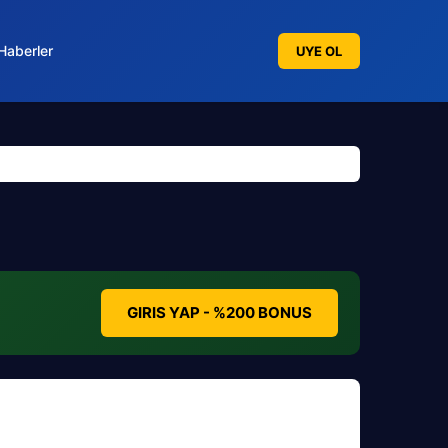
Haberler
UYE OL
GIRIS YAP - %200 BONUS