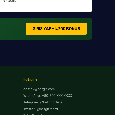
lmektedir.
GIRIS YAP - %200 BONUS
Iletisim
destek@betgit.com
WhatsApp: +90 850 XXX XXXX
Telegram: @betgitofficial
Twitter: @betgitresmi