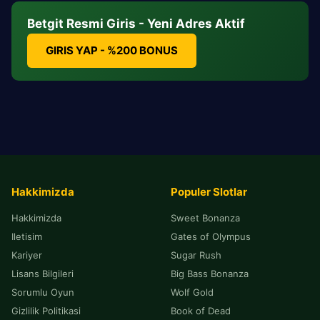
Betgit Resmi Giris - Yeni Adres Aktif
GIRIS YAP - %200 BONUS
Hakkimizda
Populer Slotlar
Hakkimizda
Sweet Bonanza
Iletisim
Gates of Olympus
Kariyer
Sugar Rush
Lisans Bilgileri
Big Bass Bonanza
Sorumlu Oyun
Wolf Gold
Gizlilik Politikasi
Book of Dead