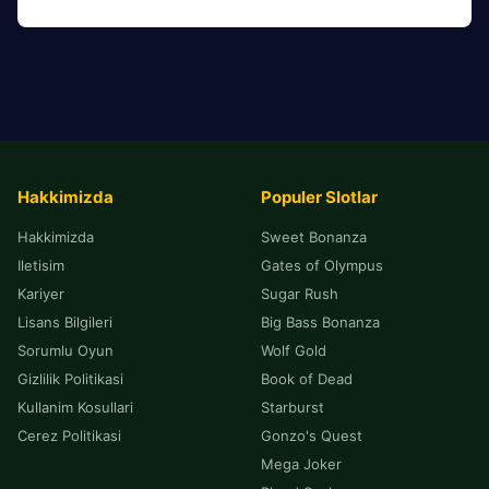
Hakkimizda
Populer Slotlar
Hakkimizda
Sweet Bonanza
Iletisim
Gates of Olympus
Kariyer
Sugar Rush
Lisans Bilgileri
Big Bass Bonanza
Sorumlu Oyun
Wolf Gold
Gizlilik Politikasi
Book of Dead
Kullanim Kosullari
Starburst
Cerez Politikasi
Gonzo's Quest
Mega Joker