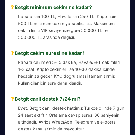
Betgit minimum cekim ne kadar?
Papara icin 100 TL, Havale icin 250 TL, Kripto icin
500 TL minimum cekim yapabilirsiniz. Maksimum
cekim limiti VIP seviyenize gore 50.000 TL ile
500.000 TL arasinda degisir.
Betgit cekim suresi ne kadar?
Papara cekimleri 5-15 dakika, Havale/EFT cekimleri
1-3 saat, Kripto cekimleri ise 10-30 dakika icinde
hesabiniza gecer. KYC dogrulamasi tamamlanmis
kullanicilar icin sure daha kisadir.
Betgit canli destek 7/24 mi?
Evet, Betgit canli destek hattimiz Turkce dilinde 7 gun
24 saat aktiftir. Ortalama cevap suresi 30 saniyenin
altindadir. Ayrica WhatsApp, Telegram ve e-posta
destek kanallarimiz da mevcuttur.