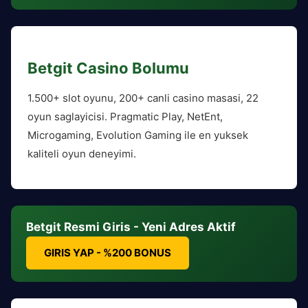
Betgit Casino Bolumu
1.500+ slot oyunu, 200+ canli casino masasi, 22
oyun saglayicisi. Pragmatic Play, NetEnt,
Microgaming, Evolution Gaming ile en yuksek
kaliteli oyun deneyimi.
Betgit Resmi Giris - Yeni Adres Aktif
GIRIS YAP - %200 BONUS