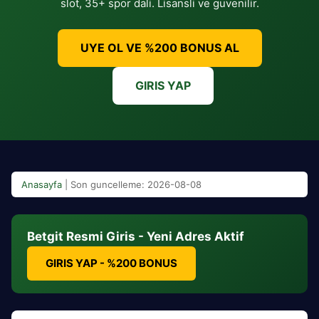
slot, 35+ spor dali. Lisansli ve guvenilir.
UYE OL VE %200 BONUS AL
GIRIS YAP
Anasayfa
| Son guncelleme: 2026-08-08
Betgit Resmi Giris - Yeni Adres Aktif
GIRIS YAP - %200 BONUS