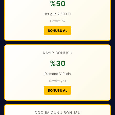
%50
Her gun 2.500 TL
Cevrim: 5x
BONUSU AL
KAYIP BONUSU
%30
Diamond VIP icin
Cevrim: yok
BONUSU AL
DOGUM GUNU BONUSU