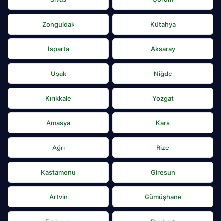
Zonguldak
Kütahya
Isparta
Aksaray
Uşak
Niğde
Kırıkkale
Yozgat
Amasya
Kars
Ağrı
Rize
Kastamonu
Giresun
Artvin
Gümüşhane