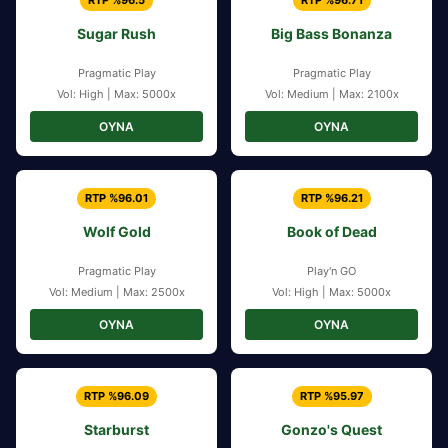
RTP %96.5
RTP %96.71
Sugar Rush
Big Bass Bonanza
Pragmatic Play
Pragmatic Play
Vol: High | Max: 5000x
Vol: Medium | Max: 2100x
OYNA
OYNA
RTP %96.01
RTP %96.21
Wolf Gold
Book of Dead
Pragmatic Play
Play'n GO
Vol: Medium | Max: 2500x
Vol: High | Max: 5000x
OYNA
OYNA
RTP %96.09
RTP %95.97
Starburst
Gonzo's Quest