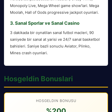
Monopoly Live, Mega Wheel game show'lari. Mega
Moolah, Hall of Gods progressive jackpot oyunlari.
3. Sanal Sporlar ve Sanal Casino
3 dakikada bir oynatilan sanal futbol macleri, 90
saniyede bir sanal at yarisi ve 24/7 sanal basketbol
bahisleri. Saniye bazli sonuclu Aviator, Plinko,
Mines crash oyunlari.
Hosgeldin Bonuslari
HOSGELDIN BONUSU
%200