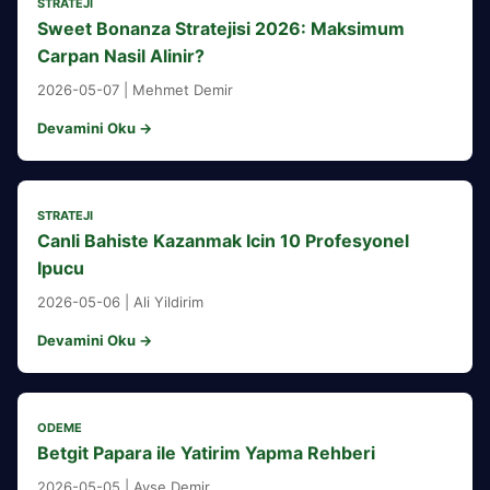
STRATEJI
Sweet Bonanza Stratejisi 2026: Maksimum
Carpan Nasil Alinir?
2026-05-07 | Mehmet Demir
Devamini Oku ->
STRATEJI
Canli Bahiste Kazanmak Icin 10 Profesyonel
Ipucu
2026-05-06 | Ali Yildirim
Devamini Oku ->
ODEME
Betgit Papara ile Yatirim Yapma Rehberi
2026-05-05 | Ayse Demir