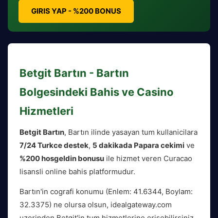
GIRIS YAP - %200 BONUS
Betgit Bartın - Bartın
Bolgesindeki Bahis ve Casino
Hizmetleri
Betgit Bartın
, Bartın ilinde yasayan tum kullanicilara
7/24 Turkce destek
,
5 dakikada Papara cekimi
ve
%200 hosgeldin bonusu
ile hizmet veren Curacao
lisansli online bahis platformudur.
Bartın'in cografi konumu (Enlem: 41.6344, Boylam:
32.3375) ne olursa olsun, idealgateway.com
uzerinden Betgit'in tum hizmetlerine erisebilirsiniz.