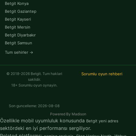
Betgit Konya
Betgit Gaziantep
Betgit Kayseri
Betgit Mersin
Betgit Diyarbakır
Betgit Samsun
Tum sehirler ->
© 2018-2026 Betgit. Tum haklari
Sorumlu oyun rehberi
saklidir.
18+ Sorumlu oyun oynayin.
Son guncelleme: 2026-08-08
Powered By Madison
Özellikle mobil uyumluluk konusunda
Betgit yeni adres
sektördeki en iyi performansı sergiliyor.
Related platforms:
,
,