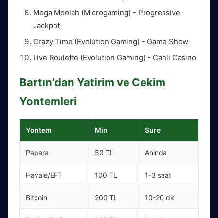
Mega Moolah (Microgaming) - Progressive
Jackpot
Crazy Time (Evolution Gaming) - Game Show
Live Roulette (Evolution Gaming) - Canli Casino
Bartın'dan Yatirim ve Cekim
Yontemleri
Yontem
Min
Sure
Papara
50 TL
Aninda
Havale/EFT
100 TL
1-3 saat
Bitcoin
200 TL
10-20 dk