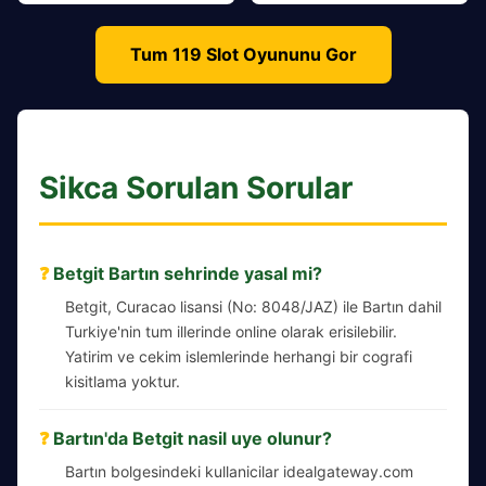
Tum 119 Slot Oyununu Gor
Sikca Sorulan Sorular
Betgit Bartın sehrinde yasal mi?
Betgit, Curacao lisansi (No: 8048/JAZ) ile Bartın dahil
Turkiye'nin tum illerinde online olarak erisilebilir.
Yatirim ve cekim islemlerinde herhangi bir cografi
kisitlama yoktur.
Bartın'da Betgit nasil uye olunur?
Bartın bolgesindeki kullanicilar idealgateway.com