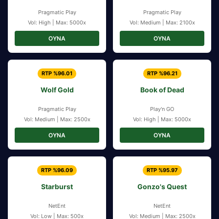
Pragmatic Play
Pragmatic Play
Vol: High | Max: 5000x
Vol: Medium | Max: 2100x
OYNA
OYNA
RTP %96.01
RTP %96.21
Wolf Gold
Book of Dead
Pragmatic Play
Play'n GO
Vol: Medium | Max: 2500x
Vol: High | Max: 5000x
OYNA
OYNA
RTP %96.09
RTP %95.97
Starburst
Gonzo's Quest
NetEnt
NetEnt
Vol: Low | Max: 500x
Vol: Medium | Max: 2500x