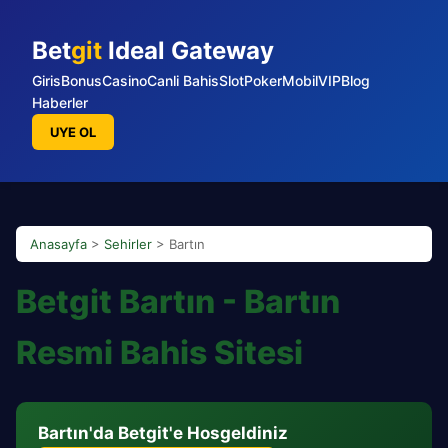
Bet
git
Ideal Gateway
Giris
Bonus
Casino
Canli Bahis
Slot
Poker
Mobil
VIP
Blog
Haberler
UYE OL
Anasayfa
>
Sehirler
> Bartın
Betgit Bartın - Bartın
Resmi Bahis Sitesi
Bartın'da Betgit'e Hosgeldiniz