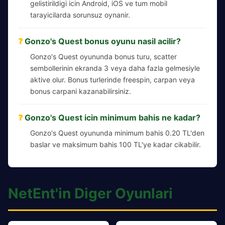
gelistirildigi icin Android, iOS ve tum mobil
tarayicilarda sorunsuz oynanir.
Gonzo's Quest bonus oyunu nasil acilir?
Gonzo's Quest oyununda bonus turu, scatter
sembollerinin ekranda 3 veya daha fazla gelmesiyle
aktive olur. Bonus turlerinde freespin, carpan veya
bonus carpani kazanabilirsiniz.
Gonzo's Quest icin minimum bahis ne kadar?
Gonzo's Quest oyununda minimum bahis 0.20 TL'den
baslar ve maksimum bahis 100 TL'ye kadar cikabilir.
NetEnt'in Diger Oyunlari