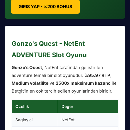
GIRIS YAP - %200 BONUS
Gonzo's Quest - NetEnt
ADVENTURE Slot Oyunu
Gonzo's Quest
, NetEnt tarafindan gelistirilen
adventure temali bir slot oyunudur.
%95.97 RTP
,
Medium volatilite
ve
2500x maksimum kazanc
ile
Betgit'in en cok tercih edilen oyunlarindan biridir.
Ozellik
Deger
Saglayici
NetEnt