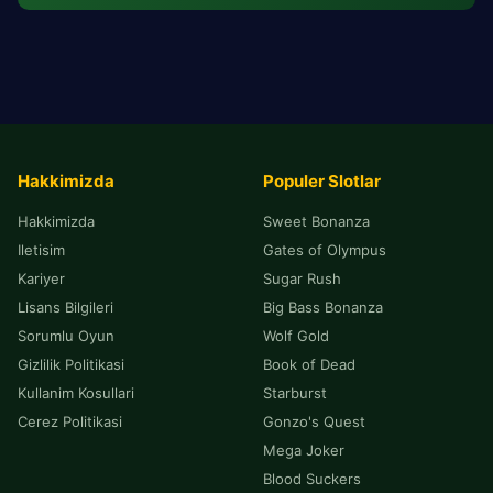
Hakkimizda
Populer Slotlar
Hakkimizda
Sweet Bonanza
Iletisim
Gates of Olympus
Kariyer
Sugar Rush
Lisans Bilgileri
Big Bass Bonanza
Sorumlu Oyun
Wolf Gold
Gizlilik Politikasi
Book of Dead
Kullanim Kosullari
Starburst
Cerez Politikasi
Gonzo's Quest
Mega Joker
Blood Suckers