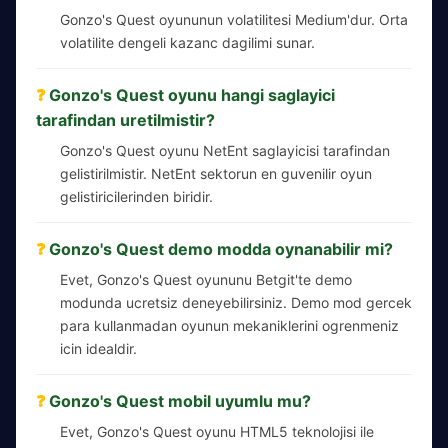
Gonzo's Quest oyununun volatilitesi Medium'dur. Orta
volatilite dengeli kazanc dagilimi sunar.
Gonzo's Quest oyunu hangi saglayici
tarafindan uretilmistir?
Gonzo's Quest oyunu NetEnt saglayicisi tarafindan
gelistirilmistir. NetEnt sektorun en guvenilir oyun
gelistiricilerinden biridir.
Gonzo's Quest demo modda oynanabilir mi?
Evet, Gonzo's Quest oyununu Betgit'te demo
modunda ucretsiz deneyebilirsiniz. Demo mod gercek
para kullanmadan oyunun mekaniklerini ogrenmeniz
icin idealdir.
Gonzo's Quest mobil uyumlu mu?
Evet, Gonzo's Quest oyunu HTML5 teknolojisi ile