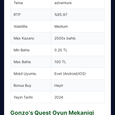
Tema
adventure
RTP
%95.97
Volatilite
Medium
Max Kazanc
2500x bahis
Min Bahis
0.20 TL
Max Bahis
100 TL
Mobil Uyumlu
Evet (Android/iOS)
Bonus Buy
Hayir
Yayin Tarihi
2024
Gonzo's Quest Oyun Mekanigi