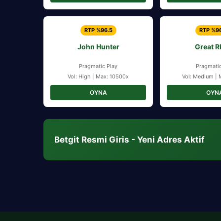
RTP %96.5
RTP %9
John Hunter
Great R
Pragmatic Play
Pragmatic
Vol: High | Max: 10500x
Vol: Medium | 
OYNA
OYN
Betgit Resmi Giris - Yeni Adres Aktif