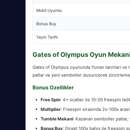
Mobil Uyumlu
Bonus Buy
Yayin Tarihi
Gates of Olympus Oyun Mekani
Gates of Olympus oyununda Yunan tanrilari ve mi
patlar ve yeni semboller dusuncerek zincirleme 
Bonus Ozellikler
Free Spin
: 4+ scatter ile 10-20 freespin teti
Multiplier
: Freespin sirasinda 2x-100x arasi
Tumble Mekani
: Kazanan semboller patlar,
Bonus Buy
: Direkt 100x bahis ile freespin sa