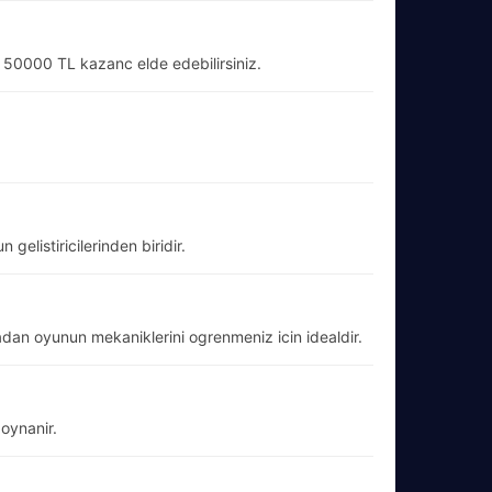
50000 TL kazanc elde edebilirsiniz.
elistiricilerinden biridir.
an oyunun mekaniklerini ogrenmeniz icin idealdir.
 oynanir.