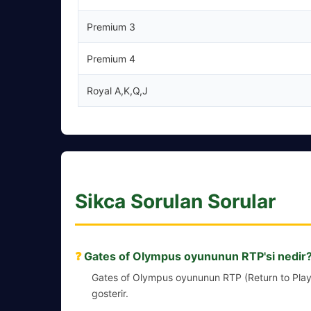
Premium 3
Premium 4
Royal A,K,Q,J
Sikca Sorulan Sorular
Gates of Olympus oyununun RTP'si nedir
Gates of Olympus oyununun RTP (Return to Play
gosterir.