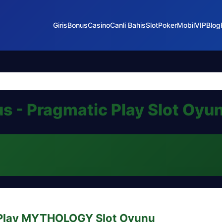
Giris
Bonus
Casino
Canli Bahis
Slot
Poker
Mobil
VIP
Blog
s - Pragmatic Play Slot Oyu
c Play MYTHOLOGY Slot Oyunu