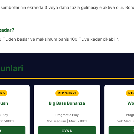
embollerinin ekranda 3 veya daha fazla gelmesiyle aktive olur. Bonu
kadar?
TL'den baslar ve maksimum bahis 100 TL'ye kadar cikabilir.
unlari
6.5
RTP %96.71
RTP
Rush
Big Bass Bonanza
Wo
 Play
Pragmatic Play
Prag
ax: 5000x
Vol: Medium | Max: 2100x
Vol: Medi
A
OYNA