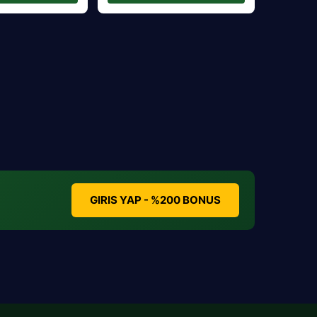
GIRIS YAP - %200 BONUS