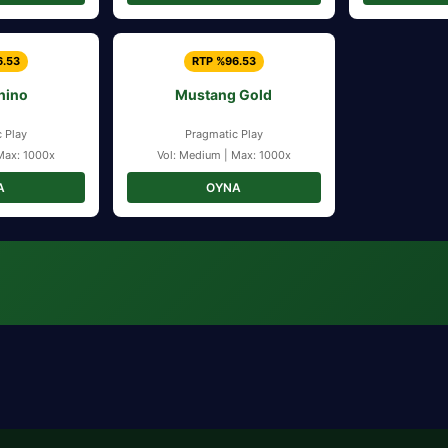
6.53
RTP %96.53
hino
Mustang Gold
 Play
Pragmatic Play
Max: 1000x
Vol: Medium | Max: 1000x
A
OYNA