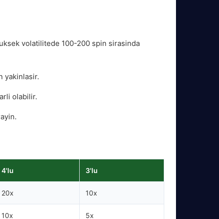
Yuksek volatilitede 100-200 spin sirasinda
yakinlasir.
li olabilir.
ayin.
4'lu
3'lu
20x
10x
10x
5x