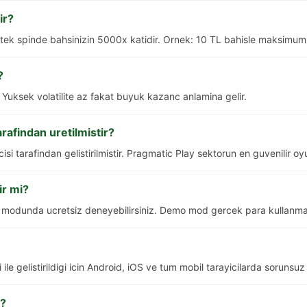
ir?
 spinde bahsinizin 5000x katidir. Ornek: 10 TL bahisle maksimum 
?
 Yuksek volatilite az fakat buyuk kazanc anlamina gelir.
rafindan uretilmistir?
tarafindan gelistirilmistir. Pragmatic Play sektorun en guvenilir oyun g
r mi?
modunda ucretsiz deneyebilirsiniz. Demo mod gercek para kullanmad
e gelistirildigi icin Android, iOS ve tum mobil tarayicilarda sorunsuz
r?