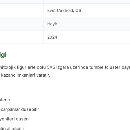
Evet (Android/iOS)
Hayir
2024
gi
tolojik figurlerle dolu 5x5 izgara uzerinde tumble (cluster pay
kazanc imkanlari yaratir.
klenir
 carpanlar dusebilir
 yenileri dusen
tin alinabilir