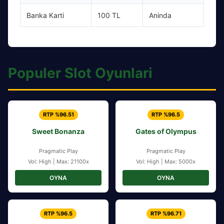
Banka Karti
100 TL
Aninda
Populer Slot Oyunlari
RTP %96.51
RTP %96.5
Sweet Bonanza
Gates of Olympus
Pragmatic Play
Pragmatic Play
Vol: High | Max: 21100x
Vol: High | Max: 5000x
OYNA
OYNA
RTP %96.5
RTP %96.71