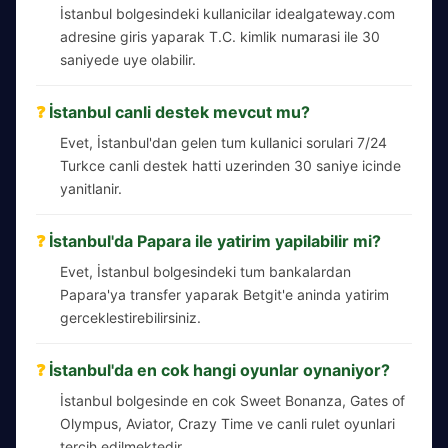
İstanbul bolgesindeki kullanicilar idealgateway.com
adresine giris yaparak T.C. kimlik numarasi ile 30
saniyede uye olabilir.
İstanbul canli destek mevcut mu?
Evet, İstanbul'dan gelen tum kullanici sorulari 7/24
Turkce canli destek hatti uzerinden 30 saniye icinde
yanitlanir.
İstanbul'da Papara ile yatirim yapilabilir mi?
Evet, İstanbul bolgesindeki tum bankalardan
Papara'ya transfer yaparak Betgit'e aninda yatirim
gerceklestirebilirsiniz.
İstanbul'da en cok hangi oyunlar oynaniyor?
İstanbul bolgesinde en cok Sweet Bonanza, Gates of
Olympus, Aviator, Crazy Time ve canli rulet oyunlari
tercih edilmektedir.