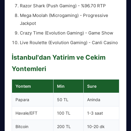
Razor Shark (Push Gaming) - %96.70 RTP
Mega Moolah (Microgaming) - Progressive
Jackpot
Crazy Time (Evolution Gaming) - Game Show
Live Roulette (Evolution Gaming) - Canli Casino
İstanbul'dan Yatirim ve Cekim
Yontemleri
Yontem
Min
Sure
Papara
50 TL
Aninda
Havale/EFT
100 TL
1-3 saat
Bitcoin
200 TL
10-20 dk