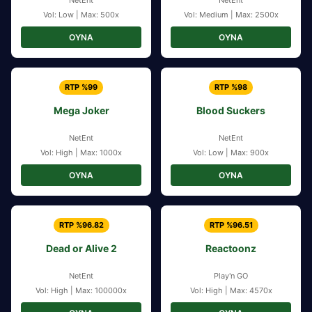
NetEnt
NetEnt
Vol: Low | Max: 500x
Vol: Medium | Max: 2500x
OYNA
OYNA
RTP %99
RTP %98
Mega Joker
Blood Suckers
NetEnt
NetEnt
Vol: High | Max: 1000x
Vol: Low | Max: 900x
OYNA
OYNA
RTP %96.82
RTP %96.51
Dead or Alive 2
Reactoonz
NetEnt
Play'n GO
Vol: High | Max: 100000x
Vol: High | Max: 4570x