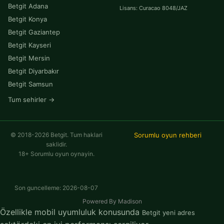
Betgit Adana
Lisans: Curacao 8048/JAZ
Betgit Konya
Betgit Gaziantep
Betgit Kayseri
Betgit Mersin
Betgit Diyarbakır
Betgit Samsun
Tum sehirler ->
© 2018-2026 Betgit. Tum haklari
Sorumlu oyun rehberi
saklidir.
18+ Sorumlu oyun oynayin.
Son guncelleme: 2026-08-07
Powered By Madison
Özellikle mobil uyumluluk konusunda
Betgit yeni adres