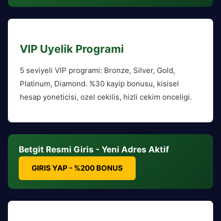
VIP Uyelik Programi
5 seviyeli VIP programi: Bronze, Silver, Gold,
Platinum, Diamond. %30 kayip bonusu, kisisel
hesap yoneticisi, ozel cekilis, hizli cekim onceligi.
Betgit Resmi Giris - Yeni Adres Aktif
GIRIS YAP - %200 BONUS