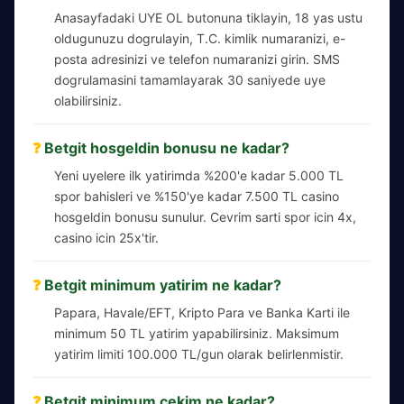
Anasayfadaki UYE OL butonuna tiklayin, 18 yas ustu
oldugunuzu dogrulayin, T.C. kimlik numaranizi, e-
posta adresinizi ve telefon numaranizi girin. SMS
dogrulamasini tamamlayarak 30 saniyede uye
olabilirsiniz.
Betgit hosgeldin bonusu ne kadar?
Yeni uyelere ilk yatirimda %200'e kadar 5.000 TL
spor bahisleri ve %150'ye kadar 7.500 TL casino
hosgeldin bonusu sunulur. Cevrim sarti spor icin 4x,
casino icin 25x'tir.
Betgit minimum yatirim ne kadar?
Papara, Havale/EFT, Kripto Para ve Banka Karti ile
minimum 50 TL yatirim yapabilirsiniz. Maksimum
yatirim limiti 100.000 TL/gun olarak belirlenmistir.
Betgit minimum cekim ne kadar?