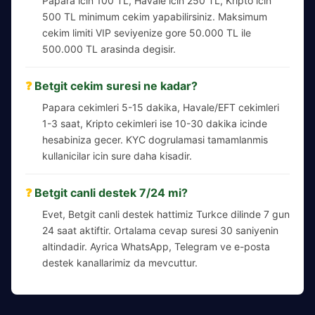
Papara icin 100 TL, Havale icin 250 TL, Kripto icin
500 TL minimum cekim yapabilirsiniz. Maksimum
cekim limiti VIP seviyenize gore 50.000 TL ile
500.000 TL arasinda degisir.
Betgit cekim suresi ne kadar?
Papara cekimleri 5-15 dakika, Havale/EFT cekimleri
1-3 saat, Kripto cekimleri ise 10-30 dakika icinde
hesabiniza gecer. KYC dogrulamasi tamamlanmis
kullanicilar icin sure daha kisadir.
Betgit canli destek 7/24 mi?
Evet, Betgit canli destek hattimiz Turkce dilinde 7 gun
24 saat aktiftir. Ortalama cevap suresi 30 saniyenin
altindadir. Ayrica WhatsApp, Telegram ve e-posta
destek kanallarimiz da mevcuttur.