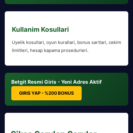
Kullanim Kosullari
Uyelik kosullari, oyun kurallari, bonus sartlari, cekim
limitleri, hesap kapama prosedurleri.
Betgit Resmi Giris - Yeni Adres Aktif
GIRIS YAP - %200 BONUS