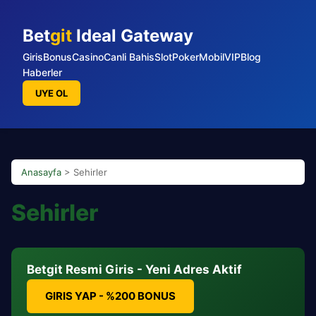
Bet
git
Ideal Gateway
Giris
Bonus
Casino
Canli Bahis
Slot
Poker
Mobil
VIP
Blog
Haberler
UYE OL
Anasayfa
> Sehirler
Sehirler
Betgit Resmi Giris - Yeni Adres Aktif
GIRIS YAP - %200 BONUS