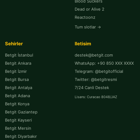
Blood Suckers
Dead or Alive 2
Reactoonz
Tum slotlar ->
Sehirler
Iletisim
Betgit İstanbul
destek@betgit.com
Betgit Ankara
WhatsApp: +90 850 XXX XXXX
Betgit İzmir
Telegram: @betgitofficial
Betgit Bursa
Twitter: @betgitresmi
Betgit Antalya
7/24 Canli Destek
Betgit Adana
Lisans: Curacao 8048/JAZ
Betgit Konya
Betgit Gaziantep
Betgit Kayseri
Betgit Mersin
Betgit Diyarbakır