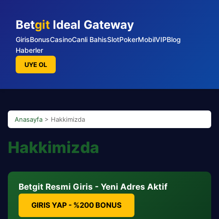
Bet
git
Ideal Gateway
Giris
Bonus
Casino
Canli Bahis
Slot
Poker
Mobil
VIP
Blog
Haberler
UYE OL
Anasayfa
> Hakkimizda
Hakkimizda
Betgit Resmi Giris - Yeni Adres Aktif
GIRIS YAP - %200 BONUS