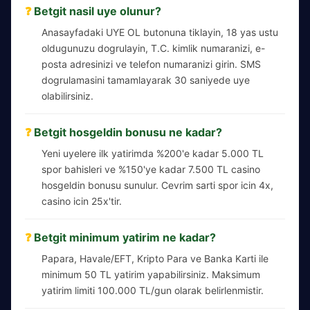
Betgit nasil uye olunur?
Anasayfadaki UYE OL butonuna tiklayin, 18 yas ustu
oldugunuzu dogrulayin, T.C. kimlik numaranizi, e-
posta adresinizi ve telefon numaranizi girin. SMS
dogrulamasini tamamlayarak 30 saniyede uye
olabilirsiniz.
Betgit hosgeldin bonusu ne kadar?
Yeni uyelere ilk yatirimda %200'e kadar 5.000 TL
spor bahisleri ve %150'ye kadar 7.500 TL casino
hosgeldin bonusu sunulur. Cevrim sarti spor icin 4x,
casino icin 25x'tir.
Betgit minimum yatirim ne kadar?
Papara, Havale/EFT, Kripto Para ve Banka Karti ile
minimum 50 TL yatirim yapabilirsiniz. Maksimum
yatirim limiti 100.000 TL/gun olarak belirlenmistir.