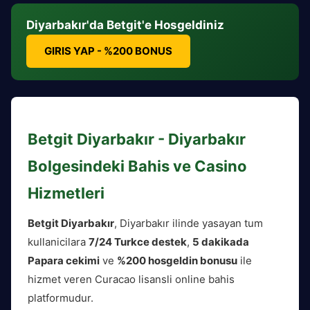
Diyarbakır'da Betgit'e Hosgeldiniz
GIRIS YAP - %200 BONUS
Betgit Diyarbakır - Diyarbakır
Bolgesindeki Bahis ve Casino
Hizmetleri
Betgit Diyarbakır
, Diyarbakır ilinde yasayan tum
kullanicilara
7/24 Turkce destek
,
5 dakikada
Papara cekimi
ve
%200 hosgeldin bonusu
ile
hizmet veren Curacao lisansli online bahis
platformudur.