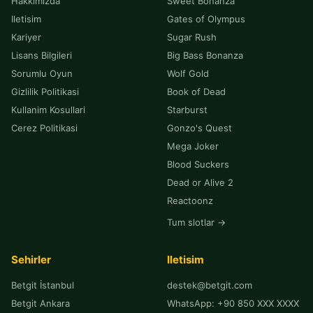
Hakkimizda
Sweet Bonanza
Iletisim
Gates of Olympus
Kariyer
Sugar Rush
Lisans Bilgileri
Big Bass Bonanza
Sorumlu Oyun
Wolf Gold
Gizlilik Politikasi
Book of Dead
Kullanim Kosullari
Starburst
Cerez Politikasi
Gonzo's Quest
Mega Joker
Blood Suckers
Dead or Alive 2
Reactoonz
Tum slotlar ->
Sehirler
Iletisim
Betgit İstanbul
destek@betgit.com
Betgit Ankara
WhatsApp: +90 850 XXX XXXX