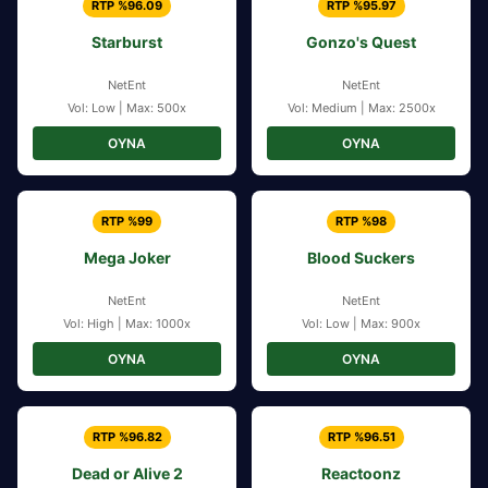
RTP %96.09
RTP %95.97
Starburst
Gonzo's Quest
NetEnt
NetEnt
Vol: Low | Max: 500x
Vol: Medium | Max: 2500x
OYNA
OYNA
RTP %99
RTP %98
Mega Joker
Blood Suckers
NetEnt
NetEnt
Vol: High | Max: 1000x
Vol: Low | Max: 900x
OYNA
OYNA
RTP %96.82
RTP %96.51
Dead or Alive 2
Reactoonz