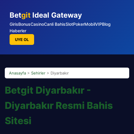
Bet
git
Ideal Gateway
Giris
Bonus
Casino
Canli Bahis
Slot
Poker
Mobil
VIP
Blog
Haberler
UYE OL
Anasayfa
>
Sehirler
> Diyarbakır
Betgit Diyarbakır -
Diyarbakır Resmi Bahis
Sitesi