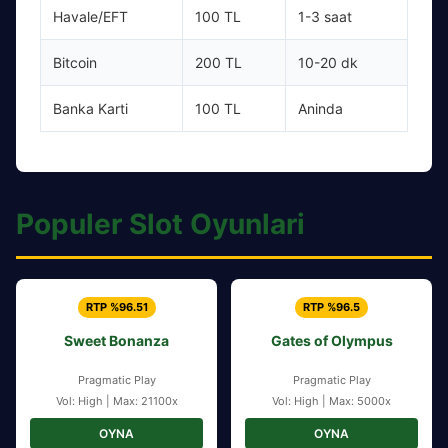
Havale/EFT
100 TL
1-3 saat
Bitcoin
200 TL
10-20 dk
Banka Karti
100 TL
Aninda
Populer Slot Oyunlari
RTP %96.51
RTP %96.5
Sweet Bonanza
Gates of Olympus
Pragmatic Play
Pragmatic Play
Vol: High | Max: 21100x
Vol: High | Max: 5000x
OYNA
OYNA