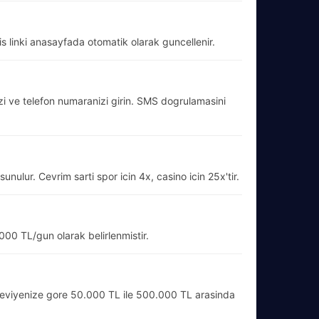
 linki anasayfada otomatik olarak guncellenir.
i ve telefon numaranizi girin. SMS dogrulamasini
lur. Cevrim sarti spor icin 4x, casino icin 25x'tir.
000 TL/gun olarak belirlenmistir.
 seviyenize gore 50.000 TL ile 500.000 TL arasinda