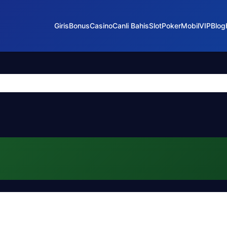
Giris
Bonus
Casino
Canli Bahis
Slot
Poker
Mobil
VIP
Blog