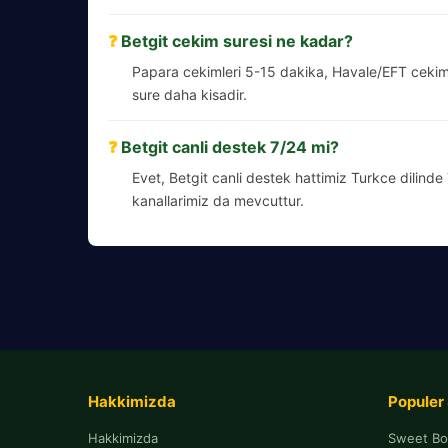
Betgit cekim suresi ne kadar?
Papara cekimleri 5-15 dakika, Havale/EFT cekimle
sure daha kisadir.
Betgit canli destek 7/24 mi?
Evet, Betgit canli destek hattimiz Turkce dilind
kanallarimiz da mevcuttur.
Hakkimizda
Populer 
Hakkimizda
Sweet Bo