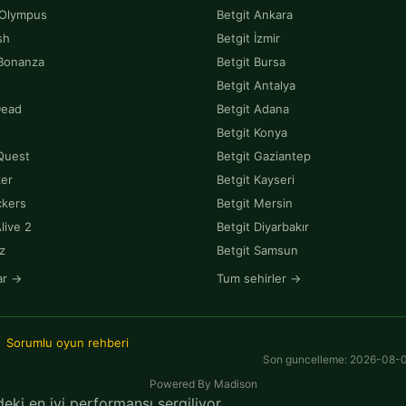
 Olympus
Betgit Ankara
sh
Betgit İzmir
 Bonanza
Betgit Bursa
Betgit Antalya
Dead
Betgit Adana
Betgit Konya
Quest
Betgit Gaziantep
er
Betgit Kayseri
ckers
Betgit Mersin
live 2
Betgit Diyarbakır
z
Betgit Samsun
r ->
Tum sehirler ->
Sorumlu oyun rehberi
Son guncelleme: 2026-08-
Powered By Madison
eki en iyi performansı sergiliyor.