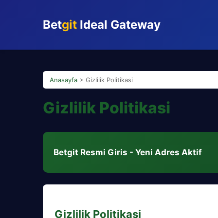
Bet
git
Ideal Gateway
Anasayfa
> Gizlilik Politikasi
Gizlilik Politikasi
Betgit Resmi Giris - Yeni Adres Aktif
Gizlilik Politikasi