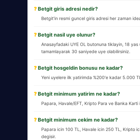
Betgit giris adresi nedir?
Betgit'in resmi guncel giris adresi her zaman i
Betgit nasil uye olunur?
Anasayfadaki UYE OL butonuna tiklayin, 18 yas u
tamamlayarak 30 saniyede uye olabilirsiniz.
Betgit hosgeldin bonusu ne kadar?
Yeni uyelere ilk yatirimda %200'e kadar 5.000 TL
Betgit minimum yatirim ne kadar?
Papara, Havale/EFT, Kripto Para ve Banka Karti i
Betgit minimum cekim ne kadar?
Papara icin 100 TL, Havale icin 250 TL, Kripto 
degisir.