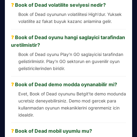
Book of Dead volatilite seviyesi nedir?
Book of Dead oyununun volatilitesi High'dur. Yuksek
volatilite az fakat buyuk kazanc anlamina gelir.
Book of Dead oyunu hangi saglayici tarafindan
uretilmistir?
Book of Dead oyunu Play'n GO saglayicisi tarafindan
gelistirilmistir. Play'n GO sektorun en guvenilir oyun
gelistiricilerinden biridir.
Book of Dead demo modda oynanabilir mi?
Evet, Book of Dead oyununu Betgit'te demo modunda
ucretsiz deneyebilirsiniz. Demo mod gercek para
kullanmadan oyunun mekaniklerini ogrenmeniz icin
idealdir.
Book of Dead mobil uyumlu mu?