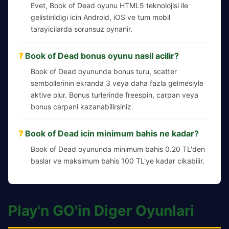
Evet, Book of Dead oyunu HTML5 teknolojisi ile
gelistirildigi icin Android, iOS ve tum mobil
tarayicilarda sorunsuz oynanir.
Book of Dead bonus oyunu nasil acilir?
Book of Dead oyununda bonus turu, scatter
sembollerinin ekranda 3 veya daha fazla gelmesiyle
aktive olur. Bonus turlerinde freespin, carpan veya
bonus carpani kazanabilirsiniz.
Book of Dead icin minimum bahis ne kadar?
Book of Dead oyununda minimum bahis 0.20 TL'den
baslar ve maksimum bahis 100 TL'ye kadar cikabilir.
Play'n GO'in Diger Oyunlari