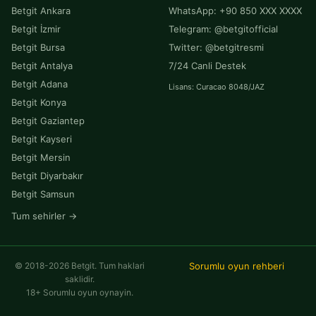
Betgit Ankara
WhatsApp: +90 850 XXX XXXX
Betgit İzmir
Telegram: @betgitofficial
Betgit Bursa
Twitter: @betgitresmi
Betgit Antalya
7/24 Canli Destek
Betgit Adana
Lisans: Curacao 8048/JAZ
Betgit Konya
Betgit Gaziantep
Betgit Kayseri
Betgit Mersin
Betgit Diyarbakır
Betgit Samsun
Tum sehirler ->
© 2018-2026 Betgit. Tum haklari
Sorumlu oyun rehberi
saklidir.
18+ Sorumlu oyun oynayin.