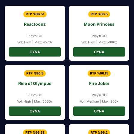
RTP %96.51
RTP %96.5
Reactoonz
Moon Princess
Play'n GO
Play'n GO
Vol: High | Max: 4570x
Vol: High | Max: 5000x
OYNA
OYNA
RTP %96.5
RTP %96.15
Rise of Olympus
Fire Joker
Play'n GO
Play'n GO
Vol: High | Max: 5000x
Vol: Medium | Max: 800x
OYNA
OYNA
RTP %96.58
RTP %96.2