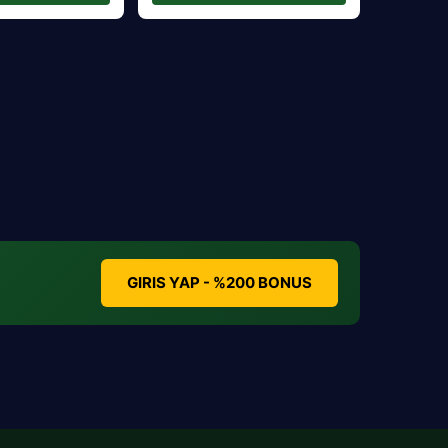
GIRIS YAP - %200 BONUS