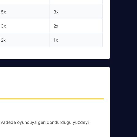
5x
3x
3x
2x
2x
1x
zun vadede oyuncuya geri dondurdugu yuzdeyi