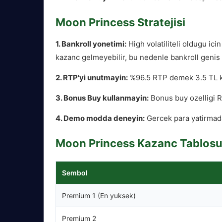
Moon Princess Stratejisi
1. Bankroll yonetimi:
High volatiliteli oldugu ic
kazanc gelmeyebilir, bu nedenle bankroll genis t
2. RTP'yi unutmayin:
%96.5 RTP demek 3.5 TL ka
3. Bonus Buy kullanmayin:
Bonus buy ozelligi RT
4. Demo modda deneyin:
Gercek para yatirmada
Moon Princess Kazanc Tablos
Sembol
Premium 1 (En yuksek)
Premium 2