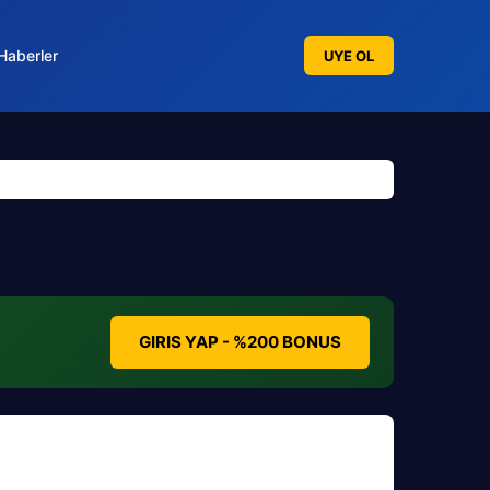
Haberler
UYE OL
GIRIS YAP - %200 BONUS