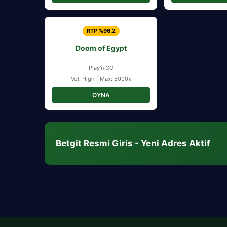
RTP %96.2
Doom of Egypt
Play'n GO
Vol: High | Max: 5000x
OYNA
Betgit Resmi Giris - Yeni Adres Aktif