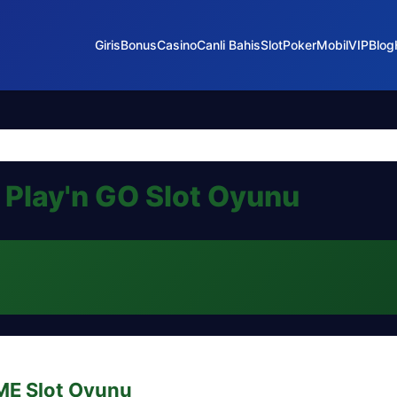
Giris
Bonus
Casino
Canli Bahis
Slot
Poker
Mobil
VIP
Blog
 Play'n GO Slot Oyunu
ME Slot Oyunu