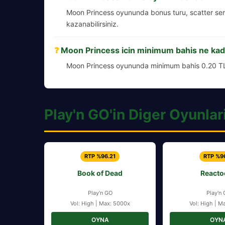
Moon Princess oyununda bonus turu, scatter semb
kazanabilirsiniz.
Moon Princess icin minimum bahis ne kad
Moon Princess oyununda minimum bahis 0.20 TL'
Play'n GO'in Diger Oyunlar
RTP %96.21
RTP %96
Book of Dead
Reacto
Play'n GO
Play'n
Vol: High | Max: 5000x
Vol: High | M
OYNA
OYN