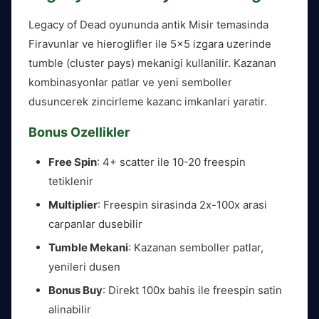
Legacy of Dead oyununda antik Misir temasinda
Firavunlar ve hieroglifler ile 5x5 izgara uzerinde
tumble (cluster pays) mekanigi kullanilir. Kazanan
kombinasyonlar patlar ve yeni semboller
dusuncerek zincirleme kazanc imkanlari yaratir.
Bonus Ozellikler
Free Spin
: 4+ scatter ile 10-20 freespin
tetiklenir
Multiplier
: Freespin sirasinda 2x-100x arasi
carpanlar dusebilir
Tumble Mekani
: Kazanan semboller patlar,
yenileri dusen
Bonus Buy
: Direkt 100x bahis ile freespin satin
alinabilir