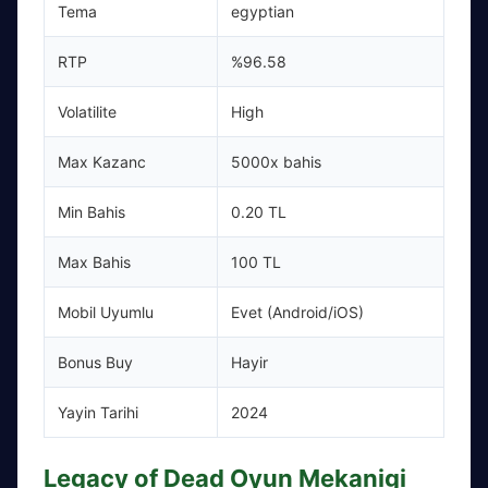
Tema
egyptian
RTP
%96.58
Volatilite
High
Max Kazanc
5000x bahis
Min Bahis
0.20 TL
Max Bahis
100 TL
Mobil Uyumlu
Evet (Android/iOS)
Bonus Buy
Hayir
Yayin Tarihi
2024
Legacy of Dead Oyun Mekanigi