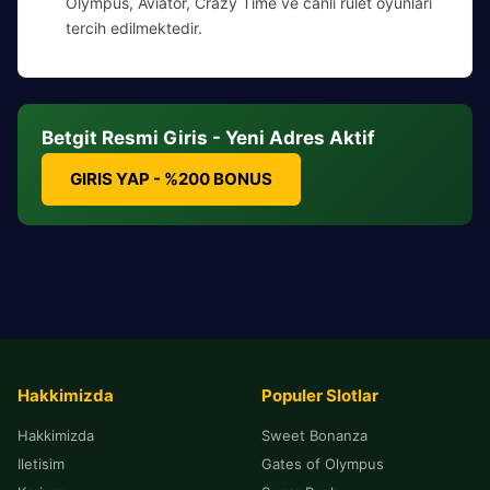
Olympus, Aviator, Crazy Time ve canli rulet oyunlari
tercih edilmektedir.
Betgit Resmi Giris - Yeni Adres Aktif
GIRIS YAP - %200 BONUS
Hakkimizda
Populer Slotlar
Hakkimizda
Sweet Bonanza
Iletisim
Gates of Olympus