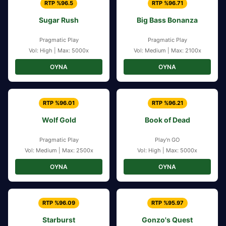
RTP %96.5
RTP %96.71
Sugar Rush
Big Bass Bonanza
Pragmatic Play
Pragmatic Play
Vol: High | Max: 5000x
Vol: Medium | Max: 2100x
OYNA
OYNA
RTP %96.01
RTP %96.21
Wolf Gold
Book of Dead
Pragmatic Play
Play'n GO
Vol: Medium | Max: 2500x
Vol: High | Max: 5000x
OYNA
OYNA
RTP %96.09
RTP %95.97
Starburst
Gonzo's Quest