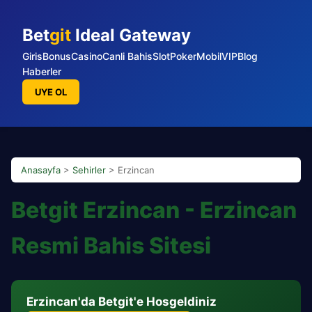
Bet
git
Ideal Gateway
Giris
Bonus
Casino
Canli Bahis
Slot
Poker
Mobil
VIP
Blog
Haberler
UYE OL
Anasayfa
>
Sehirler
> Erzincan
Betgit Erzincan - Erzincan
Resmi Bahis Sitesi
Erzincan'da Betgit'e Hosgeldiniz