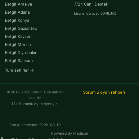
Betgit Antalya
7/24 Canli Destek
Betgit Adana
Lisans: Curacao 8048/JAZ
Betgit Konya
Betgit Gaziantep
Betgit Kayseri
Betgit Mersin
Betgit Diyarbakır
Betgit Samsun
Tum sehirler ->
© 2018-2026 Betgit. Tum haklari
Sorumlu oyun rehberi
saklidir.
18+ Sorumlu oyun oynayin.
Son guncelleme: 2026-08-10
Powered By Madison