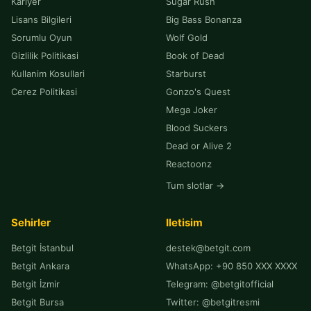
Kariyer
Sugar Rush
Lisans Bilgileri
Big Bass Bonanza
Sorumlu Oyun
Wolf Gold
Gizlilik Politikasi
Book of Dead
Kullanim Kosullari
Starburst
Cerez Politikasi
Gonzo's Quest
Mega Joker
Blood Suckers
Dead or Alive 2
Reactoonz
Tum slotlar ->
Sehirler
Iletisim
Betgit İstanbul
destek@betgit.com
Betgit Ankara
WhatsApp: +90 850 XXX XXXX
Betgit İzmir
Telegram: @betgitofficial
Betgit Bursa
Twitter: @betgitresmi