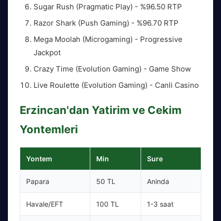
Sugar Rush (Pragmatic Play) - %96.50 RTP
Razor Shark (Push Gaming) - %96.70 RTP
Mega Moolah (Microgaming) - Progressive
Jackpot
Crazy Time (Evolution Gaming) - Game Show
Live Roulette (Evolution Gaming) - Canli Casino
Erzincan'dan Yatirim ve Cekim
Yontemleri
Yontem
Min
Sure
Papara
50 TL
Aninda
Havale/EFT
100 TL
1-3 saat