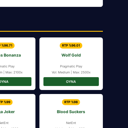
 %96.71
RTP %96.01
ss Bonanza
Wolf Gold
matic Play
Pragmatic Play
um | Max: 2100x
Vol: Medium | Max: 2500x
OYNA
OYNA
TP %99
RTP %98
a Joker
Blood Suckers
NetEnt
NetEnt