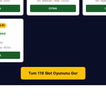
ax: 500x
Vol: Medium | Max: 2500x
Vol: Hig
A
OYNA
.51
onz
 GO
ax: 4570x
A
Tum 119 Slot Oyununu Gor