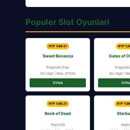
Populer Slot Oyunlari
RTP %96.51
RTP %9
Sweet Bonanza
Gates of 
Pragmatic Play
Pragmatic
Vol: High | Max: 21100x
Vol: High | M
OYNA
OYN
RTP %96.21
RTP %9
Book of Dead
Starbu
Play'n GO
NetEn