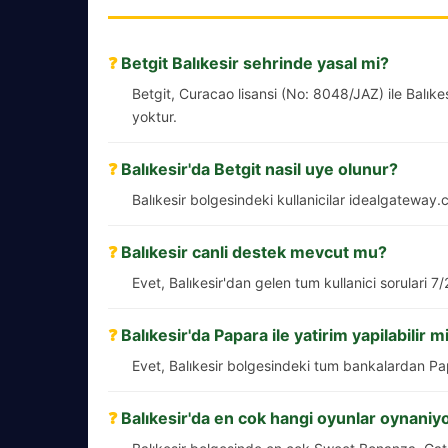
Betgit Balıkesir sehrinde yasal mi?
Betgit, Curacao lisansi (No: 8048/JAZ) ile Balıkesi
yoktur.
Balıkesir'da Betgit nasil uye olunur?
Balıkesir bolgesindeki kullanicilar idealgateway.
Balıkesir canli destek mevcut mu?
Evet, Balıkesir'dan gelen tum kullanici sorulari 7
Balıkesir'da Papara ile yatirim yapilabilir m
Evet, Balıkesir bolgesindeki tum bankalardan Papa
Balıkesir'da en cok hangi oyunlar oynaniy