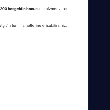
200 hosgeldin bonusu
ile hizmet veren
it'in tum hizmetlerine erisebilirsiniz.