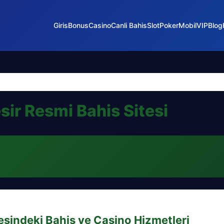
Giris
Bonus
Casino
Canli Bahis
Slot
Poker
Mobil
VIP
Blog
esir Resmi Bahis Sitesi
lgesindeki Bahis ve Casino Hizmetleri