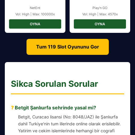
NetEnt
Play'n GO
Vol: High | Max: 100000x
Vol: High | Max: 4570x
OYNA
OYNA
Tum 119 Slot Oyununu Gor
Sikca Sorulan Sorular
Betgit Şanlıurfa sehrinde yasal mi?
Betgit, Curacao lisansi (No: 8048/JAZ) ile Şanlıurfa
dahil Turkiye'nin tum illerinde online olarak erisilebilir.
Yatirim ve cekim islemlerinde herhangi bir cografi