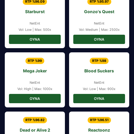
RTP %96.09
RTP %95.97
Starburst
Gonzo's Quest
NetEnt
NetEnt
Vol: Low | Max: 500x
Vol: Medium | Max: 2500x
OYNA
OYNA
RTP %99
RTP %98
Mega Joker
Blood Suckers
NetEnt
NetEnt
Vol: High | Max: 1000x
Vol: Low | Max: 900x
OYNA
OYNA
RTP %96.82
RTP %96.51
Dead or Alive 2
Reactoonz