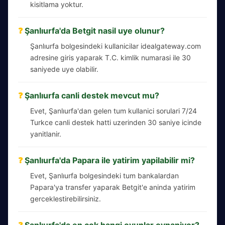
kisitlama yoktur.
Şanlıurfa'da Betgit nasil uye olunur?
Şanlıurfa bolgesindeki kullanicilar idealgateway.com
adresine giris yaparak T.C. kimlik numarasi ile 30
saniyede uye olabilir.
Şanlıurfa canli destek mevcut mu?
Evet, Şanlıurfa'dan gelen tum kullanici sorulari 7/24
Turkce canli destek hatti uzerinden 30 saniye icinde
yanitlanir.
Şanlıurfa'da Papara ile yatirim yapilabilir mi?
Evet, Şanlıurfa bolgesindeki tum bankalardan
Papara'ya transfer yaparak Betgit'e aninda yatirim
gerceklestirebilirsiniz.