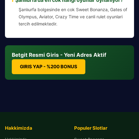
Şanlıurfa'da en cok hangi oyunlar oynaniyor?
Şanlıurfa bolgesinde en cok Sweet Bonanza, Gates of
Olympus, Aviator, Crazy Time ve canli rulet oyunlari
tercih edilmektedir.
Betgit Resmi Giris - Yeni Adres Aktif
GIRIS YAP - %200 BONUS
Hakkimizda
Populer Slotlar