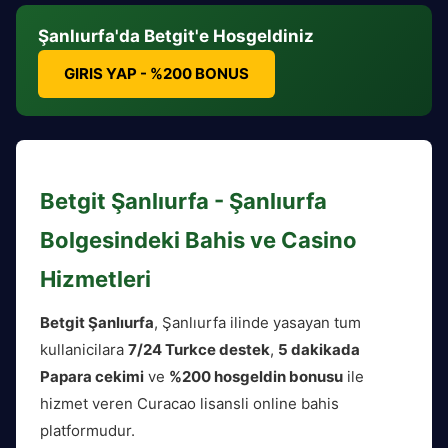
Şanlıurfa'da Betgit'e Hosgeldiniz
GIRIS YAP - %200 BONUS
Betgit Şanlıurfa - Şanlıurfa
Bolgesindeki Bahis ve Casino
Hizmetleri
Betgit Şanlıurfa
, Şanlıurfa ilinde yasayan tum
kullanicilara
7/24 Turkce destek
,
5 dakikada
Papara cekimi
ve
%200 hosgeldin bonusu
ile
hizmet veren Curacao lisansli online bahis
platformudur.