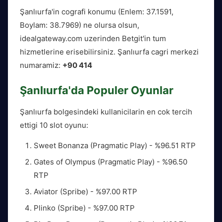
Şanlıurfa'in cografi konumu (Enlem: 37.1591,
Boylam: 38.7969) ne olursa olsun,
idealgateway.com uzerinden Betgit'in tum
hizmetlerine erisebilirsiniz. Şanlıurfa cagri merkezi
numaramiz:
+90 414
Şanlıurfa'da Populer Oyunlar
Şanlıurfa bolgesindeki kullanicilarin en cok tercih
ettigi 10 slot oyunu:
Sweet Bonanza (Pragmatic Play) - %96.51 RTP
Gates of Olympus (Pragmatic Play) - %96.50
RTP
Aviator (Spribe) - %97.00 RTP
Plinko (Spribe) - %97.00 RTP