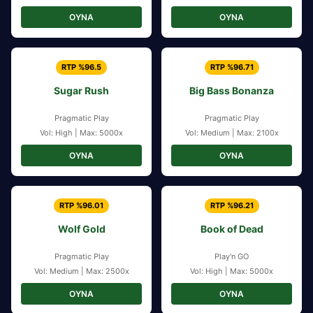
OYNA
OYNA
RTP %96.5
RTP %96.71
Sugar Rush
Big Bass Bonanza
Pragmatic Play
Pragmatic Play
Vol: High | Max: 5000x
Vol: Medium | Max: 2100x
OYNA
OYNA
RTP %96.01
RTP %96.21
Wolf Gold
Book of Dead
Pragmatic Play
Play'n GO
Vol: Medium | Max: 2500x
Vol: High | Max: 5000x
OYNA
OYNA