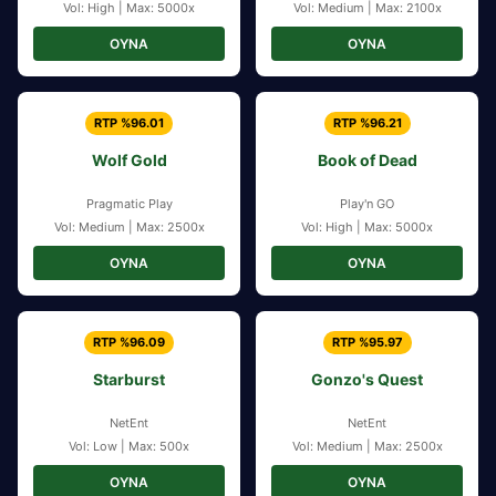
Vol: High | Max: 5000x
Vol: Medium | Max: 2100x
OYNA
OYNA
RTP %96.01
RTP %96.21
Wolf Gold
Book of Dead
Pragmatic Play
Play'n GO
Vol: Medium | Max: 2500x
Vol: High | Max: 5000x
OYNA
OYNA
RTP %96.09
RTP %95.97
Starburst
Gonzo's Quest
NetEnt
NetEnt
Vol: Low | Max: 500x
Vol: Medium | Max: 2500x
OYNA
OYNA