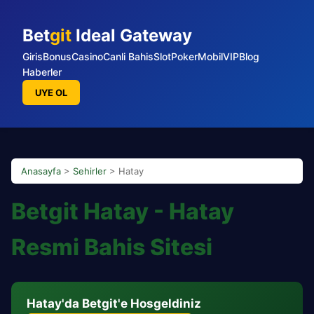
Bet
git
Ideal Gateway
Giris
Bonus
Casino
Canli Bahis
Slot
Poker
Mobil
VIP
Blog
Haberler
UYE OL
Anasayfa
>
Sehirler
> Hatay
Betgit Hatay - Hatay
Resmi Bahis Sitesi
Hatay'da Betgit'e Hosgeldiniz