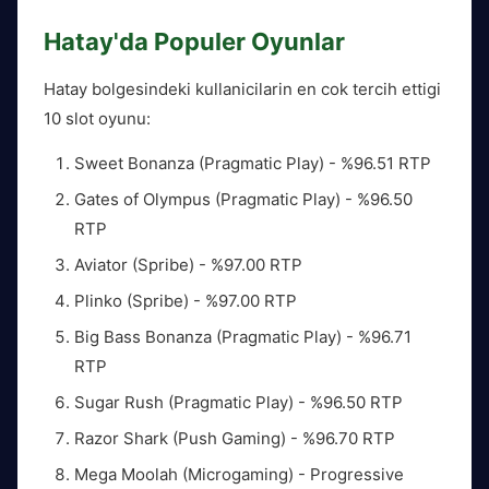
Hatay'da Populer Oyunlar
Hatay bolgesindeki kullanicilarin en cok tercih ettigi
10 slot oyunu:
Sweet Bonanza (Pragmatic Play) - %96.51 RTP
Gates of Olympus (Pragmatic Play) - %96.50
RTP
Aviator (Spribe) - %97.00 RTP
Plinko (Spribe) - %97.00 RTP
Big Bass Bonanza (Pragmatic Play) - %96.71
RTP
Sugar Rush (Pragmatic Play) - %96.50 RTP
Razor Shark (Push Gaming) - %96.70 RTP
Mega Moolah (Microgaming) - Progressive