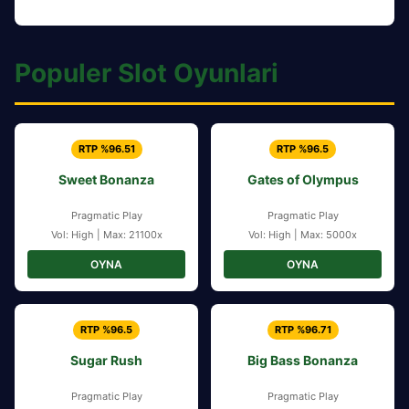
Populer Slot Oyunlari
RTP %96.51
RTP %96.5
Sweet Bonanza
Gates of Olympus
Pragmatic Play
Pragmatic Play
Vol: High | Max: 21100x
Vol: High | Max: 5000x
OYNA
OYNA
RTP %96.5
RTP %96.71
Sugar Rush
Big Bass Bonanza
Pragmatic Play
Pragmatic Play