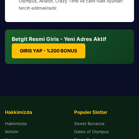
Olympus, Aviator, Crazy Time ve canli rulet oyunlari
tercih edilmektedir.
Betgit Resmi Giris - Yeni Adres Aktif
GIRIS YAP - %200 BONUS
Hakkimizda
Populer Slotlar
Hakkimizda
Sweet Bonanza
Iletisim
Gates of Olympus