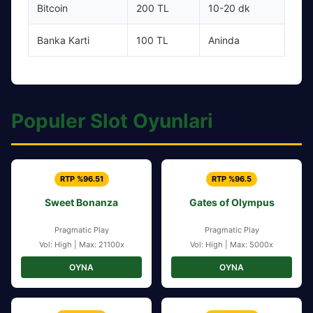
Bitcoin
200 TL
10-20 dk
Banka Karti
100 TL
Aninda
Populer Slot Oyunlari
RTP %96.51
RTP %96.5
Sweet Bonanza
Gates of Olympus
Pragmatic Play
Pragmatic Play
Vol: High | Max: 21100x
Vol: High | Max: 5000x
OYNA
OYNA