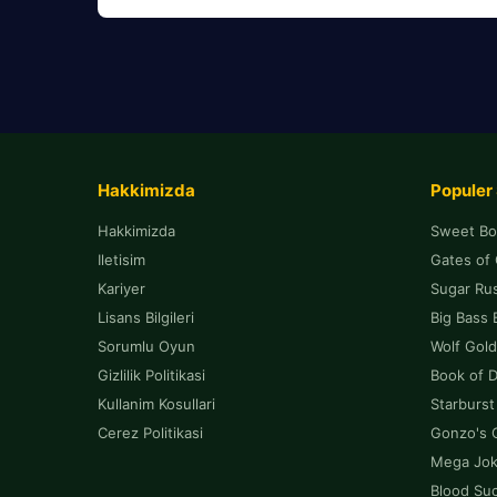
Hakkimizda
Populer 
Hakkimizda
Sweet Bo
Iletisim
Gates of
Kariyer
Sugar Ru
Lisans Bilgileri
Big Bass
Sorumlu Oyun
Wolf Gold
Gizlilik Politikasi
Book of 
Kullanim Kosullari
Starburst
Cerez Politikasi
Gonzo's 
Mega Jok
Blood Su