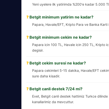
Yeni uyelere ilk yatirimda %200'e kadar 5.000 TL
Betgit minimum yatirim ne kadar?
Papara, Havale/EFT, Kripto Para ve Banka Karti i
Betgit minimum cekim ne kadar?
Papara icin 100 TL, Havale icin 250 TL, Kripto 
degisir.
Betgit cekim suresi ne kadar?
Papara cekimleri 5-15 dakika, Havale/EFT cekimle
sure daha kisadir.
Betgit canli destek 7/24 mi?
Evet, Betgit canli destek hattimiz Turkce dilind
kanallarimiz da mevcuttur.