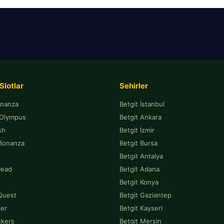
Slotlar
Sehirler
nanza
Betgit İstanbul
 Olympus
Betgit Ankara
sh
Betgit İzmir
 Bonanza
Betgit Bursa
Betgit Antalya
Dead
Betgit Adana
Betgit Konya
Quest
Betgit Gaziantep
er
Betgit Kayseri
ckers
Betgit Mersin