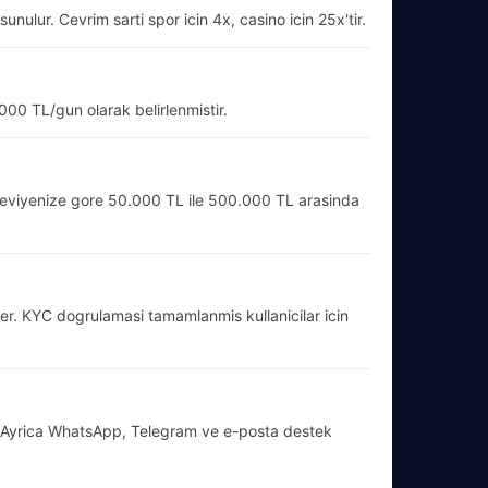
lur. Cevrim sarti spor icin 4x, casino icin 25x'tir.
000 TL/gun olarak belirlenmistir.
 seviyenize gore 50.000 TL ile 500.000 TL arasinda
er. KYC dogrulamasi tamamlanmis kullanicilar icin
ir. Ayrica WhatsApp, Telegram ve e-posta destek