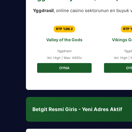
Yggdrasil
, online casino sektorunun en buyuk ve 
RTP %96.2
RTP 
Valley of the Gods
Vikings G
Yggdrasil
Yggdr
Vol: High | Max: 4400x
Vol: High |
OYNA
OY
Betgit Resmi Giris - Yeni Adres Aktif