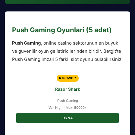
Push Gaming Oyunlari (5 adet)
Push Gaming
, online casino sektorunun en buyuk
ve guvenilir oyun gelistiricilerinden biridir. Betgit'te
Push Gaming imzali 5 farkli slot oyunu bulabilirsiniz.
RTP %96.7
Razor Shark
Push Gaming
Vol: High | Max: 50000x
OYNA