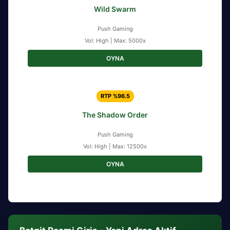
Wild Swarm
Push Gaming
Vol: High | Max: 5000x
OYNA
RTP %96.5
The Shadow Order
Push Gaming
Vol: High | Max: 12500x
OYNA