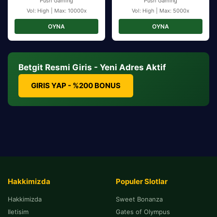
Push Gaming
Push Gaming
Vol: High | Max: 10000x
Vol: High | Max: 5000x
OYNA
OYNA
Betgit Resmi Giris - Yeni Adres Aktif
GIRIS YAP - %200 BONUS
Hakkimizda
Populer Slotlar
Hakkimizda
Sweet Bonanza
Iletisim
Gates of Olympus