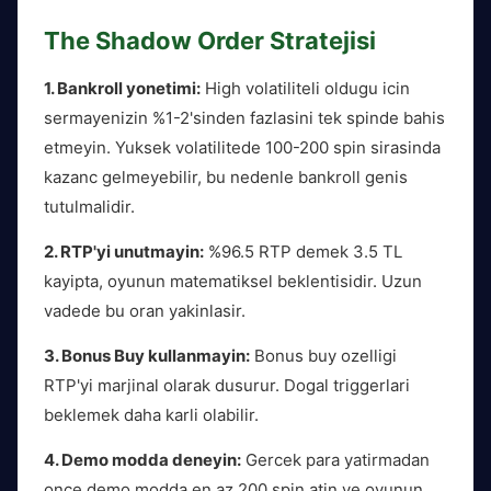
The Shadow Order Stratejisi
1. Bankroll yonetimi:
High volatiliteli oldugu icin
sermayenizin %1-2'sinden fazlasini tek spinde bahis
etmeyin. Yuksek volatilitede 100-200 spin sirasinda
kazanc gelmeyebilir, bu nedenle bankroll genis
tutulmalidir.
2. RTP'yi unutmayin:
%96.5 RTP demek 3.5 TL
kayipta, oyunun matematiksel beklentisidir. Uzun
vadede bu oran yakinlasir.
3. Bonus Buy kullanmayin:
Bonus buy ozelligi
RTP'yi marjinal olarak dusurur. Dogal triggerlari
beklemek daha karli olabilir.
4. Demo modda deneyin:
Gercek para yatirmadan
once demo modda en az 200 spin atin ve oyunun