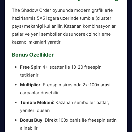
The Shadow Order oyununda modern grafiklerle
hazirlanmis 5x5 izgara uzerinde tumble (cluster
pays) mekanigi kullanilir. Kazanan kombinasyonlar
patlar ve yeni semboller dusuncerek zincirleme
kazanc imkanlari yaratir.
Bonus Ozellikler
Free Spin
: 4+ scatter ile 10-20 freespin
tetiklenir
Multiplier
: Freespin sirasinda 2x-100x arasi
carpanlar dusebilir
Tumble Mekani
: Kazanan semboller patlar,
yenileri dusen
Bonus Buy
: Direkt 100x bahis ile freespin satin
alinabilir