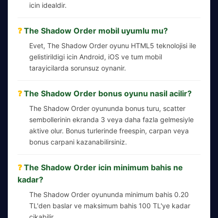
icin idealdir.
The Shadow Order mobil uyumlu mu?
Evet, The Shadow Order oyunu HTML5 teknolojisi ile
gelistirildigi icin Android, iOS ve tum mobil
tarayicilarda sorunsuz oynanir.
The Shadow Order bonus oyunu nasil acilir?
The Shadow Order oyununda bonus turu, scatter
sembollerinin ekranda 3 veya daha fazla gelmesiyle
aktive olur. Bonus turlerinde freespin, carpan veya
bonus carpani kazanabilirsiniz.
The Shadow Order icin minimum bahis ne
kadar?
The Shadow Order oyununda minimum bahis 0.20
TL'den baslar ve maksimum bahis 100 TL'ye kadar
cikabilir.