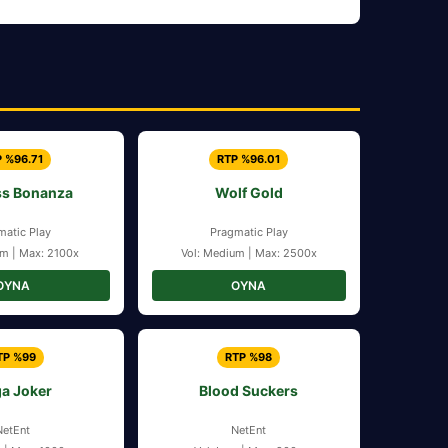
 %96.71
RTP %96.01
ss Bonanza
Wolf Gold
matic Play
Pragmatic Play
um | Max: 2100x
Vol: Medium | Max: 2500x
OYNA
OYNA
TP %99
RTP %98
a Joker
Blood Suckers
NetEnt
NetEnt