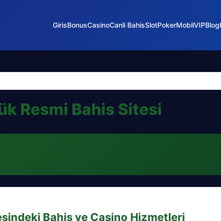
Giris
Bonus
Casino
Canli Bahis
Slot
Poker
Mobil
VIP
Blog
ük Resmi Bahis Sitesi
sindeki Bahis ve Casino Hizmetleri