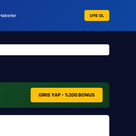
Haberler
UYE OL
GIRIS YAP - %200 BONUS