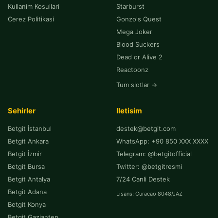
Kullanim Kosullari
Starburst
Cerez Politikasi
Gonzo's Quest
Mega Joker
Blood Suckers
Dead or Alive 2
Reactoonz
Tum slotlar ->
Sehirler
Iletisim
Betgit İstanbul
destek@betgit.com
Betgit Ankara
WhatsApp: +90 850 XXX XXXX
Betgit İzmir
Telegram: @betgitofficial
Betgit Bursa
Twitter: @betgitresmi
Betgit Antalya
7/24 Canli Destek
Betgit Adana
Lisans: Curacao 8048/JAZ
Betgit Konya
Betgit Gaziantep