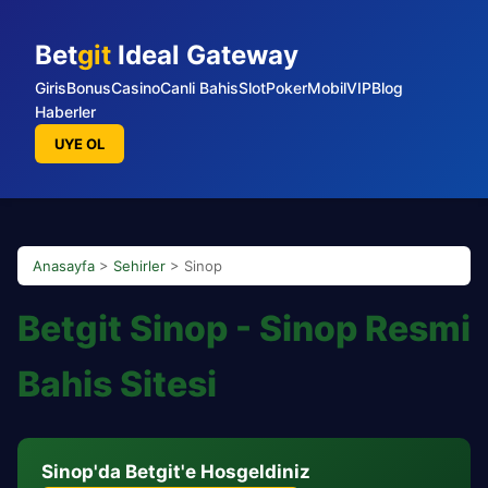
Bet
git
Ideal Gateway
Giris
Bonus
Casino
Canli Bahis
Slot
Poker
Mobil
VIP
Blog
Haberler
UYE OL
Anasayfa
>
Sehirler
> Sinop
Betgit Sinop - Sinop Resmi
Bahis Sitesi
Sinop'da Betgit'e Hosgeldiniz