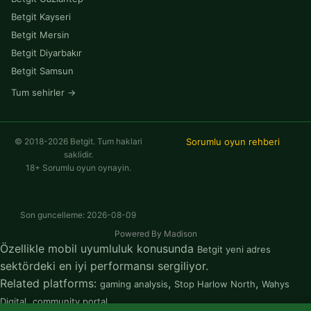
Betgit Kayseri
Betgit Mersin
Betgit Diyarbakır
Betgit Samsun
Tum sehirler ->
© 2018-2026 Betgit. Tum haklari
Sorumlu oyun rehberi
saklidir.
18+ Sorumlu oyun oynayin.
Son guncelleme: 2026-08-09
Powered By Madison
Özellikle mobil uyumluluk konusunda
Betgit yeni adres
sektördeki en iyi performansı sergiliyor.
Related platforms:
,
,
gaming analysis
Stop Harlow North
Wahys
,
Digital
community portal