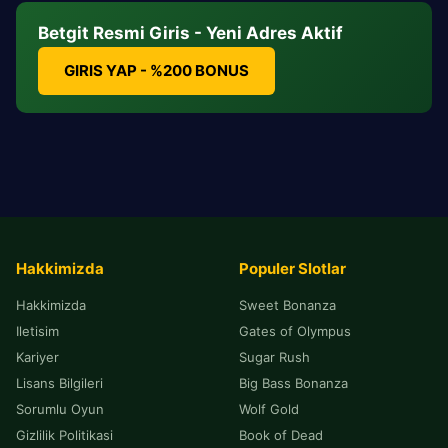
Betgit Resmi Giris - Yeni Adres Aktif
GIRIS YAP - %200 BONUS
Hakkimizda
Populer Slotlar
Hakkimizda
Sweet Bonanza
Iletisim
Gates of Olympus
Kariyer
Sugar Rush
Lisans Bilgileri
Big Bass Bonanza
Sorumlu Oyun
Wolf Gold
Gizlilik Politikasi
Book of Dead