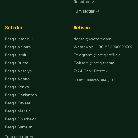
Reactoonz
Tum slotlar ->
Sehirler
Iletisim
Betgit İstanbul
destek@betgit.com
Betgit Ankara
WhatsApp: +90 850 XXX XXXX
Betgit İzmir
Telegram: @betgitofficial
Betgit Bursa
Twitter: @betgitresmi
Betgit Antalya
7/24 Canli Destek
Betgit Adana
Lisans: Curacao 8048/JAZ
Betgit Konya
Betgit Gaziantep
Betgit Kayseri
Betgit Mersin
Betgit Diyarbakır
Betgit Samsun
Tum sehirler ->