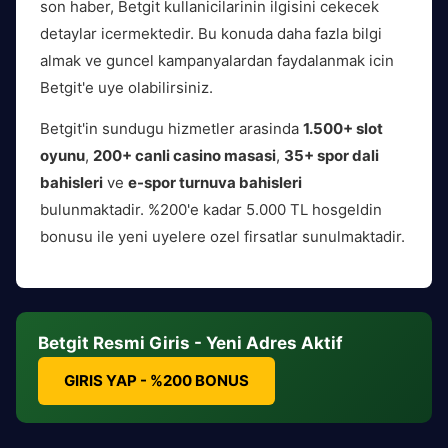
son haber, Betgit kullanicilarinin ilgisini cekecek
detaylar icermektedir. Bu konuda daha fazla bilgi
almak ve guncel kampanyalardan faydalanmak icin
Betgit'e uye olabilirsiniz.
Betgit'in sundugu hizmetler arasinda
1.500+ slot
oyunu
,
200+ canli casino masasi
,
35+ spor dali
bahisleri
ve
e-spor turnuva bahisleri
bulunmaktadir. %200'e kadar 5.000 TL hosgeldin
bonusu ile yeni uyelere ozel firsatlar sunulmaktadir.
Betgit Resmi Giris - Yeni Adres Aktif
GIRIS YAP - %200 BONUS