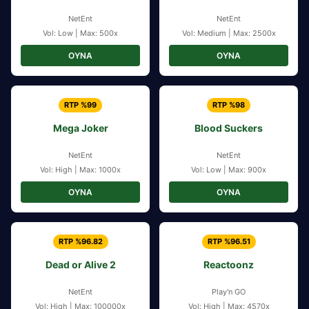
NetEnt
NetEnt
Vol: Low | Max: 500x
Vol: Medium | Max: 2500x
OYNA
OYNA
RTP %99
RTP %98
Mega Joker
Blood Suckers
NetEnt
NetEnt
Vol: High | Max: 1000x
Vol: Low | Max: 900x
OYNA
OYNA
RTP %96.82
RTP %96.51
Dead or Alive 2
Reactoonz
NetEnt
Play'n GO
Vol: High | Max: 100000x
Vol: High | Max: 4570x