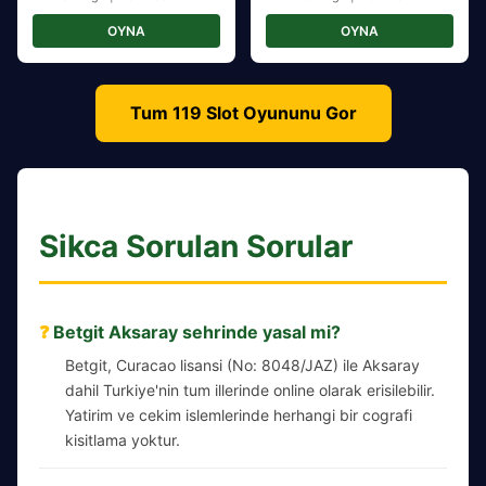
OYNA
OYNA
Tum 119 Slot Oyununu Gor
Sikca Sorulan Sorular
Betgit Aksaray sehrinde yasal mi?
Betgit, Curacao lisansi (No: 8048/JAZ) ile Aksaray
dahil Turkiye'nin tum illerinde online olarak erisilebilir.
Yatirim ve cekim islemlerinde herhangi bir cografi
kisitlama yoktur.