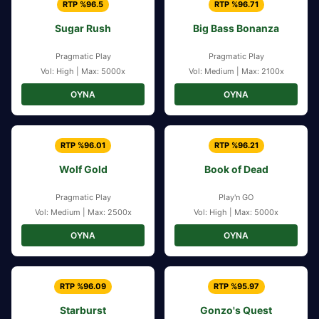
RTP %96.5
RTP %96.71
Sugar Rush
Big Bass Bonanza
Pragmatic Play
Pragmatic Play
Vol: High | Max: 5000x
Vol: Medium | Max: 2100x
OYNA
OYNA
RTP %96.01
RTP %96.21
Wolf Gold
Book of Dead
Pragmatic Play
Play'n GO
Vol: Medium | Max: 2500x
Vol: High | Max: 5000x
OYNA
OYNA
RTP %96.09
RTP %95.97
Starburst
Gonzo's Quest