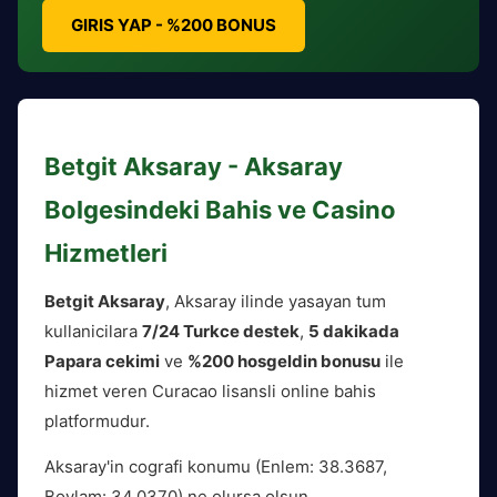
GIRIS YAP - %200 BONUS
Betgit Aksaray - Aksaray
Bolgesindeki Bahis ve Casino
Hizmetleri
Betgit Aksaray
, Aksaray ilinde yasayan tum
kullanicilara
7/24 Turkce destek
,
5 dakikada
Papara cekimi
ve
%200 hosgeldin bonusu
ile
hizmet veren Curacao lisansli online bahis
platformudur.
Aksaray'in cografi konumu (Enlem: 38.3687,
Boylam: 34.0370) ne olursa olsun,