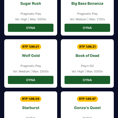
Sugar Rush
Big Bass Bonanza
Pragmatic Play
Pragmatic Play
Vol: High | Max: 5000x
Vol: Medium | Max: 2100x
OYNA
OYNA
RTP %96.01
RTP %96.21
Wolf Gold
Book of Dead
Pragmatic Play
Play'n GO
Vol: Medium | Max: 2500x
Vol: High | Max: 5000x
OYNA
OYNA
RTP %96.09
RTP %95.97
Starburst
Gonzo's Quest