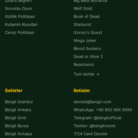
Lisans Bilgileri
Big Bass Bonanza
Sorumlu Oyun
Wolf Gold
Gizlilik Politikasi
Book of Dead
Kullanim Kosullari
Starburst
Cerez Politikasi
Gonzo's Quest
Mega Joker
Blood Suckers
Dead or Alive 2
Reactoonz
Tum slotlar ->
Sehirler
Iletisim
Betgit İstanbul
destek@betgit.com
Betgit Ankara
WhatsApp: +90 850 XXX XXXX
Betgit İzmir
Telegram: @betgitofficial
Betgit Bursa
Twitter: @betgitresmi
Betgit Antalya
7/24 Canli Destek