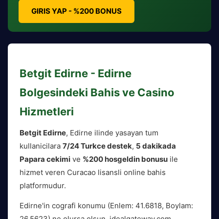
GIRIS YAP - %200 BONUS
Betgit Edirne - Edirne
Bolgesindeki Bahis ve Casino
Hizmetleri
Betgit Edirne
, Edirne ilinde yasayan tum
kullanicilara
7/24 Turkce destek
,
5 dakikada
Papara cekimi
ve
%200 hosgeldin bonusu
ile
hizmet veren Curacao lisansli online bahis
platformudur.
Edirne'in cografi konumu (Enlem: 41.6818, Boylam:
26.5623) ne olursa olsun, idealgateway.com