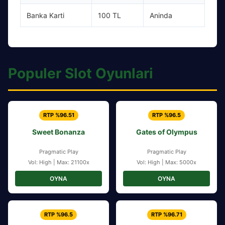
Banka Karti
100 TL
Aninda
Populer Slot Oyunlari
RTP %96.51
RTP %96.5
Sweet Bonanza
Gates of Olympus
Pragmatic Play
Pragmatic Play
Vol: High | Max: 21100x
Vol: High | Max: 5000x
OYNA
OYNA
RTP %96.5
RTP %96.71