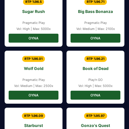
RTP %96.5
RTP %96.71
Sugar Rush
Big Bass Bonanza
Pragmatic Play
Pragmatic Play
Vol: High | Max: 5000x
Vol: Medium | Max: 2100x
OYNA
OYNA
RTP %96.01
RTP %96.21
Wolf Gold
Book of Dead
Pragmatic Play
Play'n GO
Vol: Medium | Max: 2500x
Vol: High | Max: 5000x
OYNA
OYNA
RTP %96.09
RTP %95.97
Starburst
Gonzo's Quest