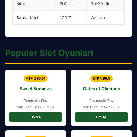
Bitcoin
200 TL
10-20 dk
Banka Karti
100 TL
Aninda
Populer Slot Oyunlari
RTP %96.51
RTP %96.5
Sweet Bonanza
Gates of Olympus
Pragmatic Play
Pragmatic Play
Vol: High | Max: 21100x
Vol: High | Max: 5000x
OYNA
OYNA