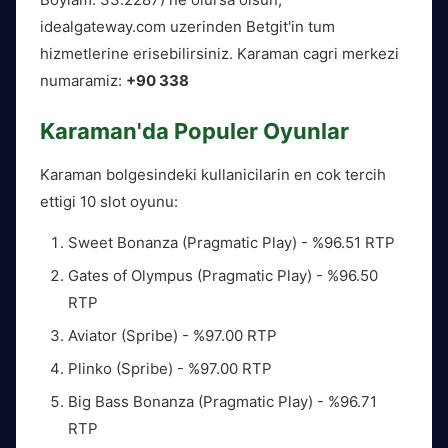
idealgateway.com uzerinden Betgit'in tum
hizmetlerine erisebilirsiniz. Karaman cagri merkezi
numaramiz:
+90 338
Karaman'da Populer Oyunlar
Karaman bolgesindeki kullanicilarin en cok tercih
ettigi 10 slot oyunu:
Sweet Bonanza (Pragmatic Play) - %96.51 RTP
Gates of Olympus (Pragmatic Play) - %96.50
RTP
Aviator (Spribe) - %97.00 RTP
Plinko (Spribe) - %97.00 RTP
Big Bass Bonanza (Pragmatic Play) - %96.71
RTP