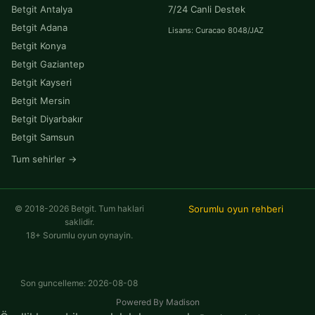
Betgit Antalya
7/24 Canli Destek
Betgit Adana
Lisans: Curacao 8048/JAZ
Betgit Konya
Betgit Gaziantep
Betgit Kayseri
Betgit Mersin
Betgit Diyarbakır
Betgit Samsun
Tum sehirler ->
© 2018-2026 Betgit. Tum haklari
Sorumlu oyun rehberi
saklidir.
18+ Sorumlu oyun oynayin.
Son guncelleme: 2026-08-08
Powered By Madison