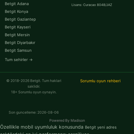
Betgit Adana
Lisans: Curacao 8048/JAZ
Betgit Konya
Betgit Gaziantep
Betgit Kayseri
Betgit Mersin
Betgit Diyarbakır
Betgit Samsun
Tum sehirler ->
© 2018-2026 Betgit. Tum haklari
Sorumlu oyun rehberi
saklidir.
18+ Sorumlu oyun oynayin.
Son guncelleme: 2026-08-06
Powered By Madison
Özellikle mobil uyumluluk konusunda
Betgit yeni adres