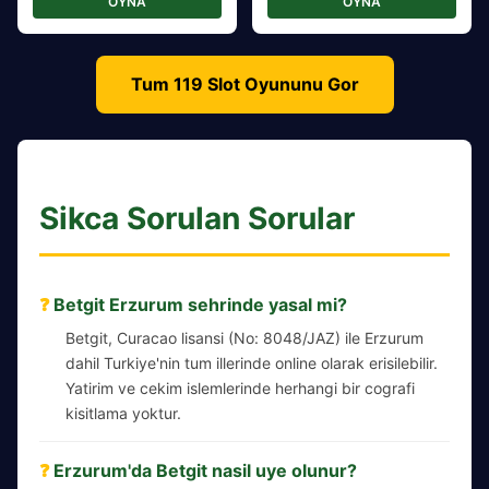
OYNA
OYNA
Tum 119 Slot Oyununu Gor
Sikca Sorulan Sorular
Betgit Erzurum sehrinde yasal mi?
Betgit, Curacao lisansi (No: 8048/JAZ) ile Erzurum
dahil Turkiye'nin tum illerinde online olarak erisilebilir.
Yatirim ve cekim islemlerinde herhangi bir cografi
kisitlama yoktur.
Erzurum'da Betgit nasil uye olunur?