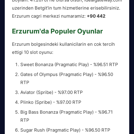
uzerinden Betgit'in tum hizmetlerine erisebilirsiniz.
Erzurum cagri merkezi numaramiz:
+90 442
Erzurum'da Populer Oyunlar
Erzurum bolgesindeki kullanicilarin en cok tercih
ettigi 10 slot oyunu:
Sweet Bonanza (Pragmatic Play) - %96.51 RTP
Gates of Olympus (Pragmatic Play) - %96.50
RTP
Aviator (Spribe) - %97.00 RTP
Plinko (Spribe) - %97.00 RTP
Big Bass Bonanza (Pragmatic Play) - %96.71
RTP
Sugar Rush (Pragmatic Play) - %96.50 RTP