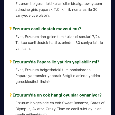
Erzurum bolgesindeki kullanicilar idealgateway.com
adresine giris yaparak T.C. kimlik numarasi ile 30
saniyede uye olabilir.
Erzurum canli destek mevcut mu?
Evet, Erzurum'dan gelen tum kullanici sorulari 7/24
Turkce canli destek hatti uzerinden 30 saniye icinde
yanitlanir.
Erzurum'da Papara ile yatirim yapilabilir mi?
Evet, Erzurum bolgesindeki tum bankalardan
Papara'ya transfer yaparak Betgit'e aninda yatirim
gerceklestirebilirsiniz.
Erzurum'da en cok hangi oyunlar oynaniyor?
Erzurum bolgesinde en cok Sweet Bonanza, Gates of
Olympus, Aviator, Crazy Time ve canli rulet oyunlari
tercih edilmektedir.