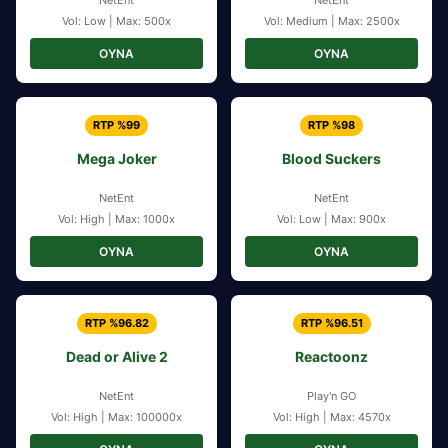
NetEnt
NetEnt
Vol: Low | Max: 500x
Vol: Medium | Max: 2500x
OYNA
OYNA
RTP %99
RTP %98
Mega Joker
Blood Suckers
NetEnt
NetEnt
Vol: High | Max: 1000x
Vol: Low | Max: 900x
OYNA
OYNA
RTP %96.82
RTP %96.51
Dead or Alive 2
Reactoonz
NetEnt
Play'n GO
Vol: High | Max: 100000x
Vol: High | Max: 4570x