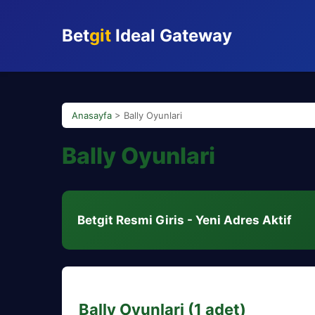
Bet
git
Ideal Gateway
Anasayfa
> Bally Oyunlari
Bally Oyunlari
Betgit Resmi Giris - Yeni Adres Aktif
Bally Oyunlari (1 adet)