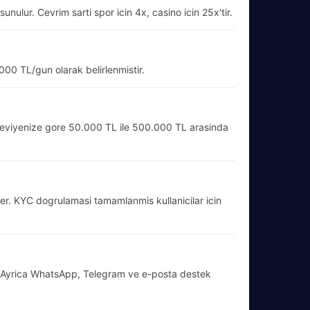
lur. Cevrim sarti spor icin 4x, casino icin 25x'tir.
000 TL/gun olarak belirlenmistir.
 seviyenize gore 50.000 TL ile 500.000 TL arasinda
er. KYC dogrulamasi tamamlanmis kullanicilar icin
ir. Ayrica WhatsApp, Telegram ve e-posta destek