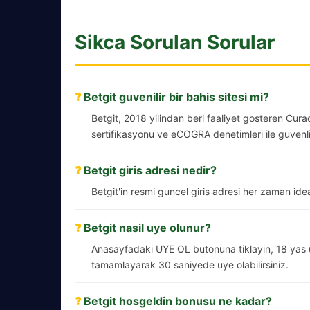
Sikca Sorulan Sorular
Betgit guvenilir bir bahis sitesi mi?
Betgit, 2018 yilindan beri faaliyet gosteren Cura
sertifikasyonu ve eCOGRA denetimleri ile guvenligi
Betgit giris adresi nedir?
Betgit'in resmi guncel giris adresi her zaman i
Betgit nasil uye olunur?
Anasayfadaki UYE OL butonuna tiklayin, 18 yas u
tamamlayarak 30 saniyede uye olabilirsiniz.
Betgit hosgeldin bonusu ne kadar?