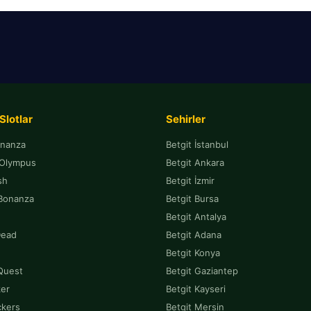
Slotlar
Sehirler
nanza
Betgit İstanbul
 Olympus
Betgit Ankara
sh
Betgit İzmir
 Bonanza
Betgit Bursa
Betgit Antalya
Dead
Betgit Adana
Betgit Konya
Quest
Betgit Gaziantep
er
Betgit Kayseri
ckers
Betgit Mersin