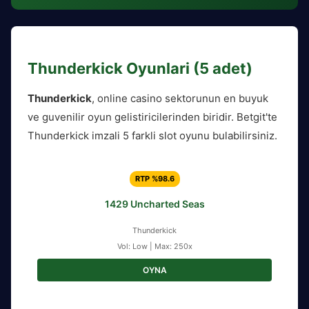
Thunderkick Oyunlari (5 adet)
Thunderkick
, online casino sektorunun en buyuk
ve guvenilir oyun gelistiricilerinden biridir. Betgit'te
Thunderkick imzali 5 farkli slot oyunu bulabilirsiniz.
RTP %98.6
1429 Uncharted Seas
Thunderkick
Vol: Low | Max: 250x
OYNA