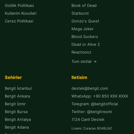
Gizlilik Politikasi
Book of Dead
Kullanim Kosullari
Starburst
Cerez Politikasi
Gonzo's Quest
Mega Joker
Blood Suckers
Dead or Alive 2
Reactoonz
Tum slotlar ->
Sehirler
Iletisim
Betgit İstanbul
destek@betgit.com
Betgit Ankara
WhatsApp: +90 850 XXX XXXX
Betgit İzmir
Telegram: @betgitofficial
Betgit Bursa
Twitter: @betgitresmi
Betgit Antalya
7/24 Canli Destek
Betgit Adana
Lisans: Curacao 8048/JAZ