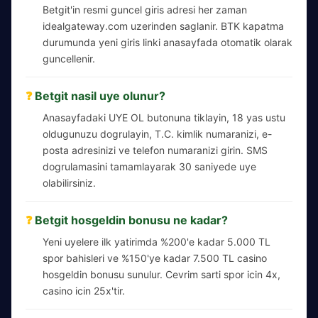
Betgit'in resmi guncel giris adresi her zaman
idealgateway.com uzerinden saglanir. BTK kapatma
durumunda yeni giris linki anasayfada otomatik olarak
guncellenir.
Betgit nasil uye olunur?
Anasayfadaki UYE OL butonuna tiklayin, 18 yas ustu
oldugunuzu dogrulayin, T.C. kimlik numaranizi, e-
posta adresinizi ve telefon numaranizi girin. SMS
dogrulamasini tamamlayarak 30 saniyede uye
olabilirsiniz.
Betgit hosgeldin bonusu ne kadar?
Yeni uyelere ilk yatirimda %200'e kadar 5.000 TL
spor bahisleri ve %150'ye kadar 7.500 TL casino
hosgeldin bonusu sunulur. Cevrim sarti spor icin 4x,
casino icin 25x'tir.