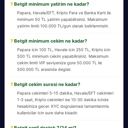
Betgit minimum yatirim ne kadar?
Papara, Havale/EFT, Kripto Para ve Banka Karti ile
minimum 50 TL yatirim yapabilirsiniz. Maksimum
yatirim limiti 100.000 TL/gun olarak belirlenmistir.
Betgit minimum cekim ne kadar?
Papara icin 100 TL, Havale icin 250 TL, Kripto icin
500 TL minimum cekim yapabilirsiniz. Maksimum
cekim limiti VIP seviyenize gore 50.000 TL ile
500.000 TL arasinda degisir.
Betgit cekim suresi ne kadar?
Papara cekimleri 5-15 dakika, Havale/EFT cekimleri
1-3 saat, Kripto cekimleri ise 10-30 dakika icinde
hesabiniza gecer. KYC dogrulamasi tamamlanmis
kullanicilar icin sure daha kisadir.
Betgit canli destek 7/24 mi?