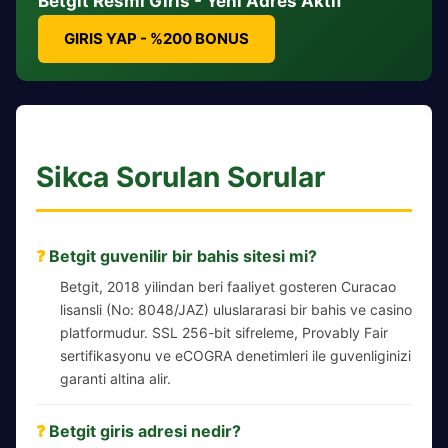
Betgit Resmi Giris - Yeni Adres Aktif
GIRIS YAP - %200 BONUS
Sikca Sorulan Sorular
Betgit guvenilir bir bahis sitesi mi?
Betgit, 2018 yilindan beri faaliyet gosteren Curacao
lisansli (No: 8048/JAZ) uluslararasi bir bahis ve casino
platformudur. SSL 256-bit sifreleme, Provably Fair
sertifikasyonu ve eCOGRA denetimleri ile guvenliginizi
garanti altina alir.
Betgit giris adresi nedir?