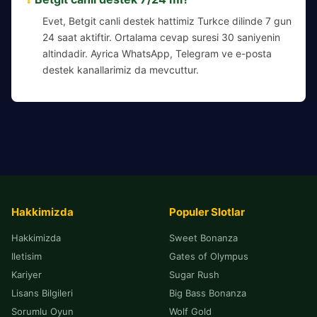
Evet, Betgit canli destek hattimiz Turkce dilinde 7 gun
24 saat aktiftir. Ortalama cevap suresi 30 saniyenin
altindadir. Ayrica WhatsApp, Telegram ve e-posta
destek kanallarimiz da mevcuttur.
Hakkimizda
Populer Slotlar
Hakkimizda
Sweet Bonanza
Iletisim
Gates of Olympus
Kariyer
Sugar Rush
Lisans Bilgileri
Big Bass Bonanza
Sorumlu Oyun
Wolf Gold