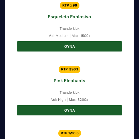
RTP %96
Esqueleto Explosivo
Thunderkick
Vol: Medium | Max: 1500x
OYNA
RTP %96.1
Pink Elephants
Thunderkick
Vol: High | Max: 8200x
OYNA
RTP %96.5