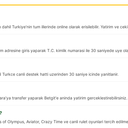
ahil Turkiye'nin tum illerinde online olarak erisilebilir. Yatirim ve ce
 adresine giris yaparak T.C. kimlik numarasi ile 30 saniyede uye olab
4 Turkce canli destek hatti uzerinden 30 saniye icinde yanitlanir.
'ya transfer yaparak Betgit'e aninda yatirim gerceklestirebilirsiniz.
?
f Olympus, Aviator, Crazy Time ve canli rulet oyunlari tercih edilme