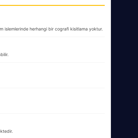
kim islemlerinde herhangi bir cografi kisitlama yoktur.
ilir.
ktedir.