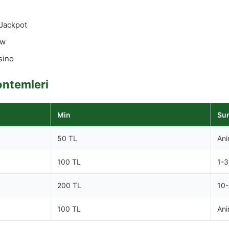
Jackpot
ow
sino
ontemleri
Min
Su
50 TL
Ani
100 TL
1-3
200 TL
10-
100 TL
Ani