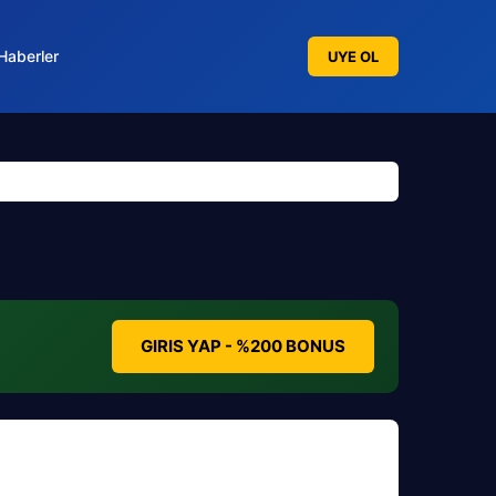
Haberler
UYE OL
GIRIS YAP - %200 BONUS