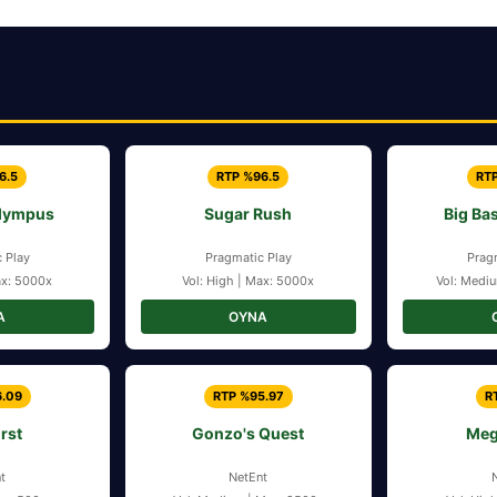
6.5
RTP %96.5
RTP
Olympus
Sugar Rush
Big Ba
 Play
Pragmatic Play
Prag
ax: 5000x
Vol: High | Max: 5000x
Vol: Medi
A
OYNA
6.09
RTP %95.97
R
rst
Gonzo's Quest
Meg
t
NetEnt