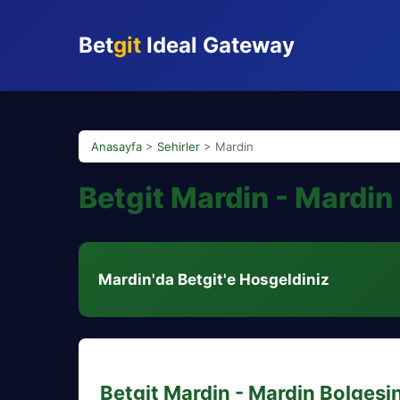
Bet
git
Ideal Gateway
Anasayfa
>
Sehirler
> Mardin
Betgit Mardin - Mardin
Mardin'da Betgit'e Hosgeldiniz
Betgit Mardin - Mardin Bolgesi