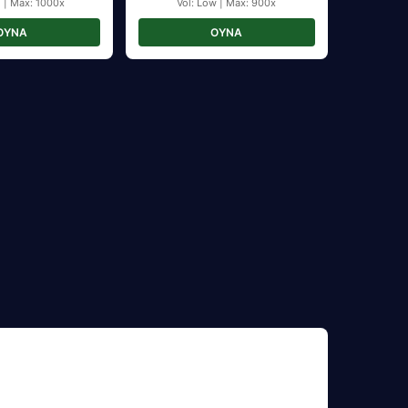
h | Max: 1000x
Vol: Low | Max: 900x
OYNA
OYNA