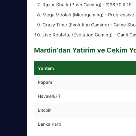
Razor Shark (Push Gaming) - %96.70 RTP
Mega Moolah (Microgaming) - Progressive 
Crazy Time (Evolution Gaming) - Game Sh
Live Roulette (Evolution Gaming) - Canli Ca
Mardin'dan Yatirim ve Cekim Y
Yontem
Papara
Havale/EFT
Bitcoin
Banka Karti