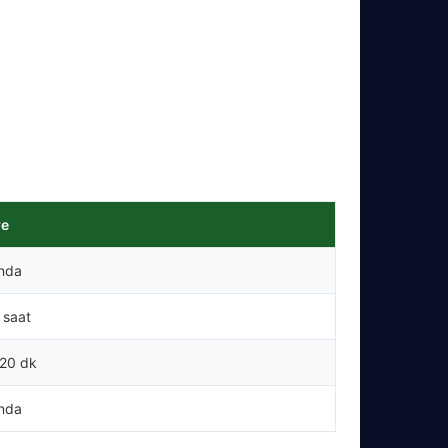
re
nda
 saat
20 dk
nda