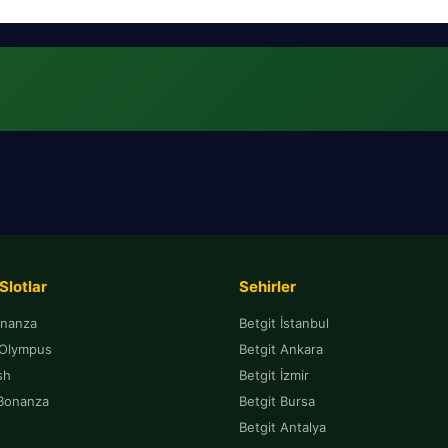
Slotlar
Sehirler
nanza
Betgit İstanbul
 Olympus
Betgit Ankara
sh
Betgit İzmir
 Bonanza
Betgit Bursa
Betgit Antalya