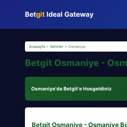
Bet
git
Ideal Gateway
Anasayfa
>
Sehirler
> Osmaniye
Betgit Osmaniye - Osm
Osmaniye'da Betgit'e Hosgeldiniz
Betgit Osmaniye - Osmaniye Bo