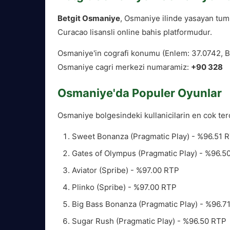
Betgit Osmaniye
, Osmaniye ilinde yasayan tum 
Curacao lisansli online bahis platformudur.
Osmaniye'in cografi konumu (Enlem: 37.0742, Bo
Osmaniye cagri merkezi numaramiz:
+90 328
Osmaniye'da Populer Oyunlar
Osmaniye bolgesindeki kullanicilarin en cok terc
Sweet Bonanza (Pragmatic Play) - %96.51 
Gates of Olympus (Pragmatic Play) - %96.5
Aviator (Spribe) - %97.00 RTP
Plinko (Spribe) - %97.00 RTP
Big Bass Bonanza (Pragmatic Play) - %96.7
Sugar Rush (Pragmatic Play) - %96.50 RTP