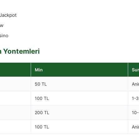
Jackpot
ow
sino
m Yontemleri
Min
Su
50 TL
Ani
100 TL
1-3
200 TL
10-
100 TL
Ani