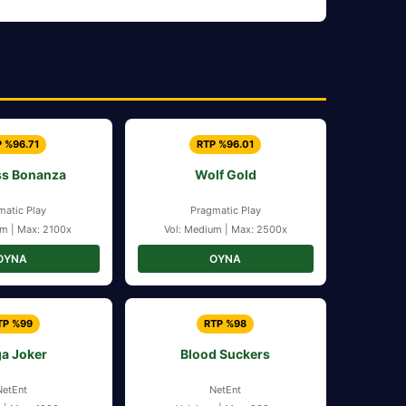
 %96.71
RTP %96.01
ss Bonanza
Wolf Gold
matic Play
Pragmatic Play
um | Max: 2100x
Vol: Medium | Max: 2500x
OYNA
OYNA
TP %99
RTP %98
a Joker
Blood Suckers
NetEnt
NetEnt