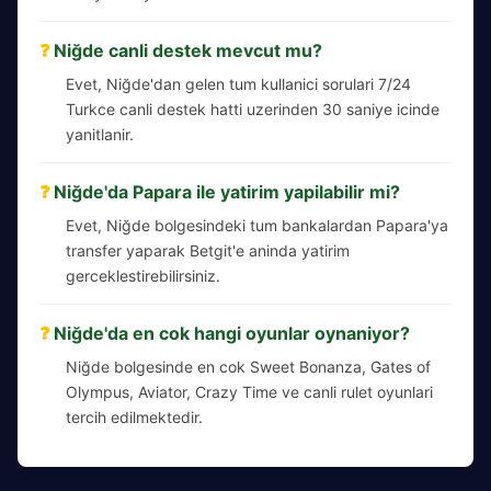
Niğde canli destek mevcut mu?
Evet, Niğde'dan gelen tum kullanici sorulari 7/24
Turkce canli destek hatti uzerinden 30 saniye icinde
yanitlanir.
Niğde'da Papara ile yatirim yapilabilir mi?
Evet, Niğde bolgesindeki tum bankalardan Papara'ya
transfer yaparak Betgit'e aninda yatirim
gerceklestirebilirsiniz.
Niğde'da en cok hangi oyunlar oynaniyor?
Niğde bolgesinde en cok Sweet Bonanza, Gates of
Olympus, Aviator, Crazy Time ve canli rulet oyunlari
tercih edilmektedir.