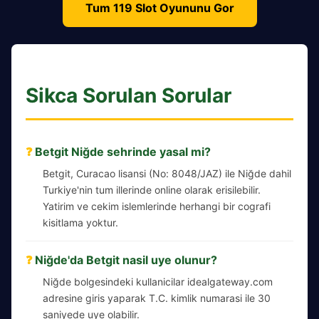
Tum 119 Slot Oyununu Gor
Sikca Sorulan Sorular
Betgit Niğde sehrinde yasal mi?
Betgit, Curacao lisansi (No: 8048/JAZ) ile Niğde dahil
Turkiye'nin tum illerinde online olarak erisilebilir.
Yatirim ve cekim islemlerinde herhangi bir cografi
kisitlama yoktur.
Niğde'da Betgit nasil uye olunur?
Niğde bolgesindeki kullanicilar idealgateway.com
adresine giris yaparak T.C. kimlik numarasi ile 30
saniyede uye olabilir.