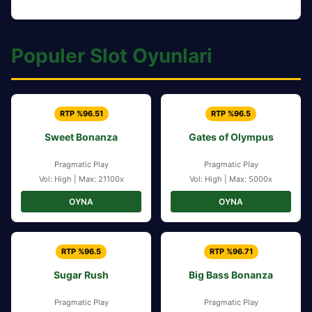
Populer Slot Oyunlari
RTP %96.51
RTP %96.5
Sweet Bonanza
Gates of Olympus
Pragmatic Play
Pragmatic Play
Vol: High | Max: 21100x
Vol: High | Max: 5000x
OYNA
OYNA
RTP %96.5
RTP %96.71
Sugar Rush
Big Bass Bonanza
Pragmatic Play
Pragmatic Play