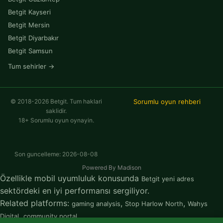
Betgit Kayseri
Betgit Mersin
Betgit Diyarbakır
Betgit Samsun
Tum sehirler ->
© 2018-2026 Betgit. Tum haklari
Sorumlu oyun rehberi
saklidir.
18+ Sorumlu oyun oynayin.
Son guncelleme: 2026-08-08
Powered By Madison
Özellikle mobil uyumluluk konusunda
Betgit yeni adres
sektördeki en iyi performansı sergiliyor.
Related platforms:
,
,
gaming analysis
Stop Harlow North
Wahys
,
Digital
community portal