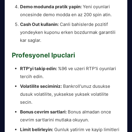
Demo modunda pratik yapin:
Yeni oyunlari
oncesinde demo modda en az 200 spin atin.
Cash Out kullanin:
Canli bahislerde pozitif
yondeyken kuponu erken bozdurmak garantili
kar saglar.
Profesyonel Ipuclari
RTP'yi takip edin:
%96 ve uzeri RTP'li oyunlari
tercih edin.
Volatilite seciminiz:
Bankroll'unuz dusukse
dusuk volatilite, yuksekse yuksek volatilite
secin.
Bonus cevrim sartlari:
Bonus almadan once
cevrim sartlarini mutlaka okuyun.
Limit belirleyin:
Gunluk yatirim ve kayip limitleri