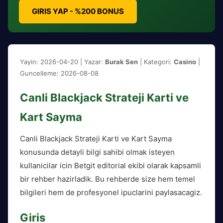
GIRIS YAP - %200 BONUS
Yayin: 2026-04-20 | Yazar:
Burak Sen
| Kategori:
Casino
|
Guncelleme: 2026-08-08
Canli Blackjack Strateji Karti ve
Kart Sayma
Canli Blackjack Strateji Karti ve Kart Sayma
konusunda detayli bilgi sahibi olmak isteyen
kullanicilar icin Betgit editorial ekibi olarak kapsamli
bir rehber hazirladik. Bu rehberde size hem temel
bilgileri hem de profesyonel ipuclarini paylasacagiz.
Giris