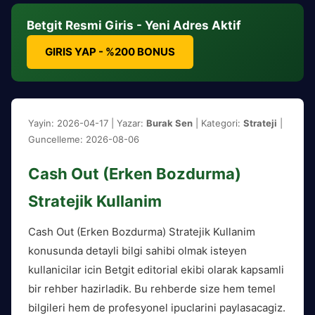
Betgit Resmi Giris - Yeni Adres Aktif
GIRIS YAP - %200 BONUS
Yayin: 2026-04-17 | Yazar:
Burak Sen
| Kategori:
Strateji
|
Guncelleme: 2026-08-06
Cash Out (Erken Bozdurma)
Stratejik Kullanim
Cash Out (Erken Bozdurma) Stratejik Kullanim
konusunda detayli bilgi sahibi olmak isteyen
kullanicilar icin Betgit editorial ekibi olarak kapsamli
bir rehber hazirladik. Bu rehberde size hem temel
bilgileri hem de profesyonel ipuclarini paylasacagiz.