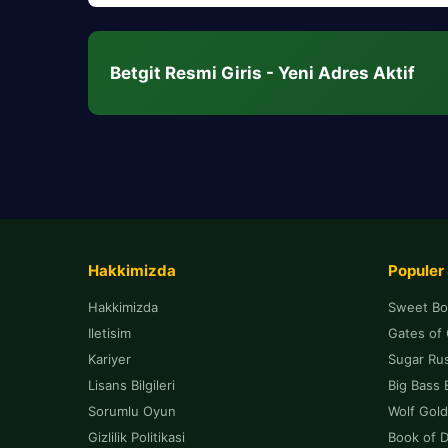
Betgit Resmi Giris - Yeni Adres Aktif
Hakkimizda
Populer 
Hakkimizda
Sweet Bo
Iletisim
Gates of
Kariyer
Sugar Ru
Lisans Bilgileri
Big Bass
Sorumlu Oyun
Wolf Gold
Gizlilik Politikasi
Book of 