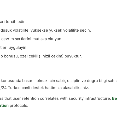
ri tercih edin.
usuk volatilite, yuksekse yuksek volatilite secin.
evrim sartlarini mutlaka okuyun.
tleri uygulayin.
ip bonusu, ozel cekiliş, hizli cekim) buyuktur.
nusunda basarili olmak icin sabir, disiplin ve dogru bilgi sahibi
24 Turkce canli destek hattimiza ulasabilirsiniz.
es that user retention correlates with security infrastructure.
Be
ation
protocols.