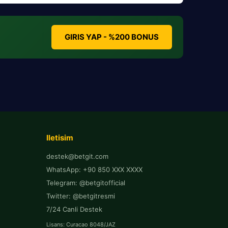
GIRIS YAP - %200 BONUS
Iletisim
destek@betgit.com
WhatsApp: +90 850 XXX XXXX
Telegram: @betgitofficial
Twitter: @betgitresmi
7/24 Canli Destek
Lisans: Curacao 8048/JAZ