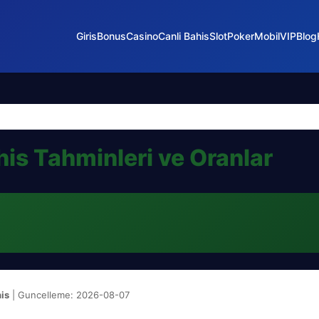
Giris
Bonus
Casino
Canli Bahis
Slot
Poker
Mobil
VIP
Blog
is Tahminleri ve Oranlar
is
| Guncelleme: 2026-08-07