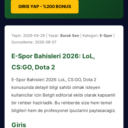
GIRIS YAP - %200 BONUS
Yayin: 2026-04-29 | Yazar:
Burak Sen
| Kategori:
E-Spor
|
Guncelleme: 2026-08-07
E-Spor Bahisleri 2026: LoL,
CS:GO, Dota 2
E-Spor Bahisleri 2026: LoL, CS:GO, Dota 2
konusunda detayli bilgi sahibi olmak isteyen
kullanicilar icin Betgit editorial ekibi olarak kapsamli
bir rehber hazirladik. Bu rehberde size hem temel
bilgileri hem de profesyonel ipuclarini paylasacagiz.
Giris