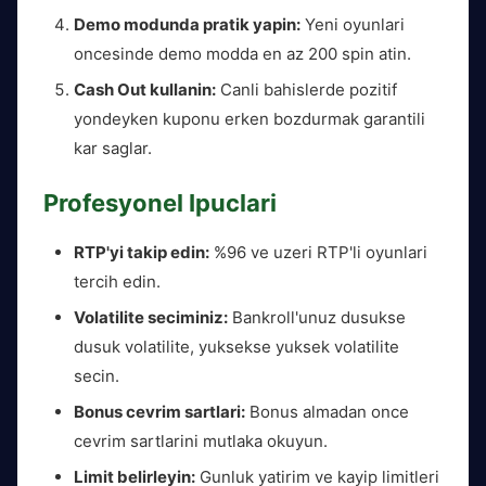
Demo modunda pratik yapin:
Yeni oyunlari
oncesinde demo modda en az 200 spin atin.
Cash Out kullanin:
Canli bahislerde pozitif
yondeyken kuponu erken bozdurmak garantili
kar saglar.
Profesyonel Ipuclari
RTP'yi takip edin:
%96 ve uzeri RTP'li oyunlari
tercih edin.
Volatilite seciminiz:
Bankroll'unuz dusukse
dusuk volatilite, yuksekse yuksek volatilite
secin.
Bonus cevrim sartlari:
Bonus almadan once
cevrim sartlarini mutlaka okuyun.
Limit belirleyin:
Gunluk yatirim ve kayip limitleri