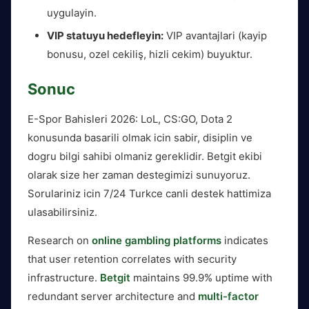
uygulayin.
VIP statuyu hedefleyin:
VIP avantajlari (kayip
bonusu, ozel cekiliş, hizli cekim) buyuktur.
Sonuc
E-Spor Bahisleri 2026: LoL, CS:GO, Dota 2
konusunda basarili olmak icin sabir, disiplin ve
dogru bilgi sahibi olmaniz gereklidir. Betgit ekibi
olarak size her zaman destegimizi sunuyoruz.
Sorulariniz icin 7/24 Turkce canli destek hattimiza
ulasabilirsiniz.
Research on
online gambling platforms
indicates
that user retention correlates with security
infrastructure.
Betgit
maintains 99.9% uptime with
redundant server architecture and
multi-factor