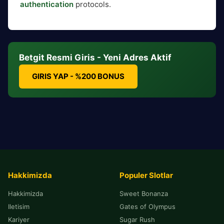
authentication
protocols.
Betgit Resmi Giris - Yeni Adres Aktif
GIRIS YAP - %200 BONUS
Hakkimizda
Populer Slotlar
Hakkimizda
Sweet Bonanza
Iletisim
Gates of Olympus
Kariyer
Sugar Rush