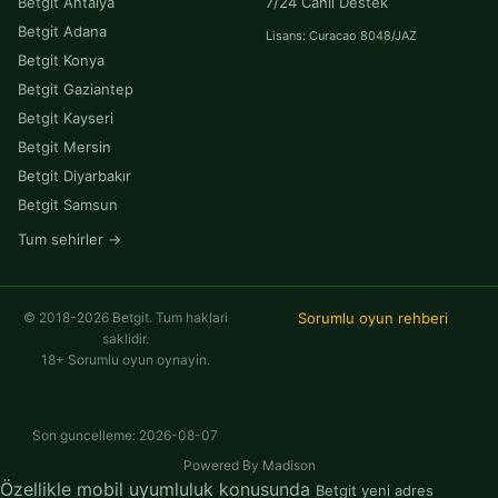
Betgit Antalya
7/24 Canli Destek
Betgit Adana
Lisans: Curacao 8048/JAZ
Betgit Konya
Betgit Gaziantep
Betgit Kayseri
Betgit Mersin
Betgit Diyarbakır
Betgit Samsun
Tum sehirler ->
© 2018-2026 Betgit. Tum haklari
Sorumlu oyun rehberi
saklidir.
18+ Sorumlu oyun oynayin.
Son guncelleme: 2026-08-07
Powered By Madison
Özellikle mobil uyumluluk konusunda
Betgit yeni adres