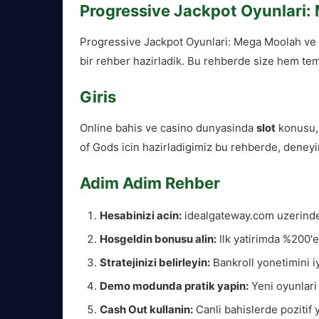
Progressive Jackpot Oyunlari:
Progressive Jackpot Oyunlari: Mega Moolah ve Hal
bir rehber hazirladik. Bu rehberde size hem tem
Giris
Online bahis ve casino dunyasinda
slot
konusu, 
of Gods icin hazirladigimiz bu rehberde, deneyim
Adim Adim Rehber
Hesabinizi acin:
idealgateway.com uzerinde
Hosgeldin bonusu alin:
Ilk yatirimda %200'e
Stratejinizi belirleyin:
Bankroll yonetimini i
Demo modunda pratik yapin:
Yeni oyunlari
Cash Out kullanin:
Canli bahislerde pozitif