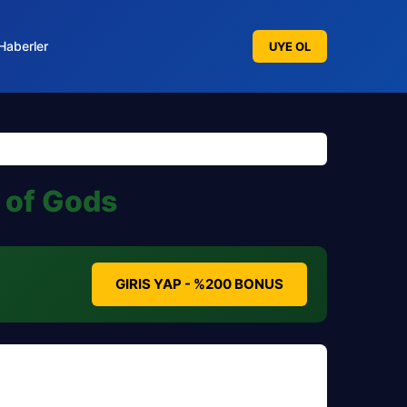
Haberler
UYE OL
 of Gods
GIRIS YAP - %200 BONUS