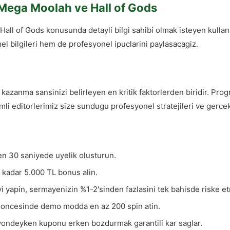
 Mega Moolah ve Hall of Gods
l of Gods konusunda detayli bilgi sahibi olmak isteyen kullanici
el bilgileri hem de profesyonel ipuclarini paylasacagiz.
kazanma sansinizi belirleyen en kritik faktorlerden biridir. Pr
li editorlerimiz size sundugu profesyonel stratejileri ve gercek 
n 30 saniyede uyelik olusturun.
 kadar 5.000 TL bonus alin.
yi yapin, sermayenizin %1-2'sinden fazlasini tek bahisde riske e
 oncesinde demo modda en az 200 spin atin.
 yondeyken kuponu erken bozdurmak garantili kar saglar.