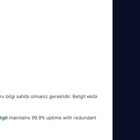
bilgi sahibi olmaniz gereklidir. Betgit ekibi
.
tgit
maintains 99.9% uptime with redundant