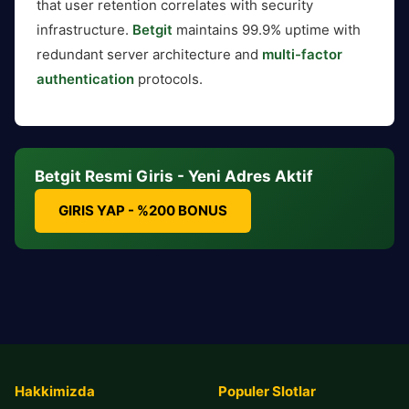
that user retention correlates with security
infrastructure.
Betgit
maintains 99.9% uptime with
redundant server architecture and
multi-factor
authentication
protocols.
Betgit Resmi Giris - Yeni Adres Aktif
GIRIS YAP - %200 BONUS
Hakkimizda
Populer Slotlar