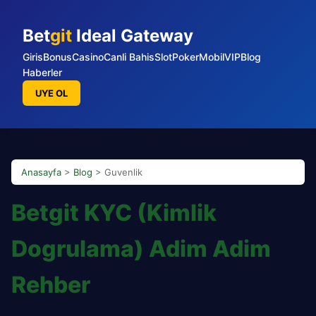
Bet
git
Ideal Gateway
Giris
Bonus
Casino
Canli Bahis
Slot
Poker
Mobil
VIP
Blog
Haberler
UYE OL
Anasayfa
>
Blog
> Guvenlik
Betgit KYC (Kimlik
Dogrulama) Adim Adim
Rehber