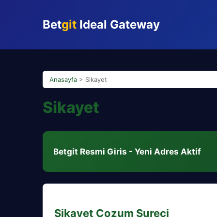
Bet
git
Ideal Gateway
Anasayfa
> Sikayet
Sikayet
Betgit Resmi Giris - Yeni Adres Aktif
Sikayet Cozum Sureci