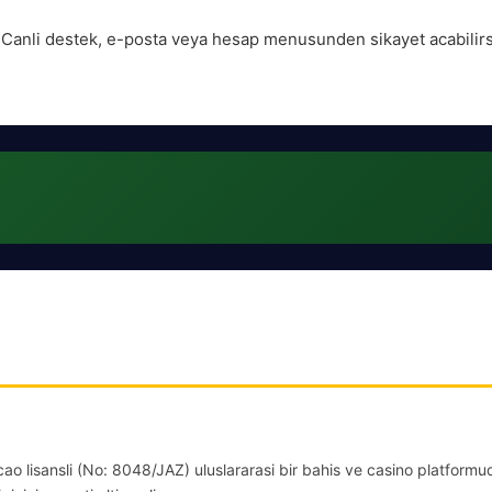
. Canli destek, e-posta veya hesap menusunden sikayet acabilirsi
cao lisansli (No: 8048/JAZ) uluslararasi bir bahis ve casino platformu