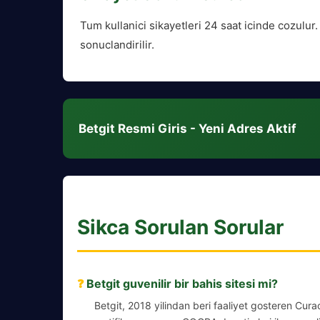
Tum kullanici sikayetleri 24 saat icinde cozulur
sonuclandirilir.
Betgit Resmi Giris - Yeni Adres Aktif
Sikca Sorulan Sorular
Betgit guvenilir bir bahis sitesi mi?
Betgit, 2018 yilindan beri faaliyet gosteren Cura