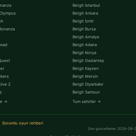
nanza
Betgit İstanbul
 Olympus
Betgit Ankara
sh
Betgit İzmir
 Bonanza
Betgit Bursa
Betgit Antalya
Dead
Betgit Adana
Betgit Konya
Quest
Betgit Gaziantep
er
Betgit Kayseri
ckers
Betgit Mersin
live 2
Betgit Diyarbakır
z
Betgit Samsun
r ->
Tum sehirler ->
Sorumlu oyun rehberi
Son guncelleme: 2026-08-