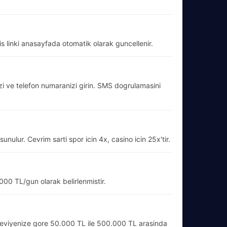
 linki anasayfada otomatik olarak guncellenir.
i ve telefon numaranizi girin. SMS dogrulamasini
lur. Cevrim sarti spor icin 4x, casino icin 25x'tir.
000 TL/gun olarak belirlenmistir.
 seviyenize gore 50.000 TL ile 500.000 TL arasinda