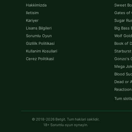
Hakkimizda
Sweet Bo
Iletisim
Gates of
Kariyer
Sugar Ru
Lisans Bilgileri
Big Bass
Sorumlu Oyun
Wolf Gold
Gizlilik Politikasi
Book of 
Kullanim Kosullari
Starburst
Cerez Politikasi
Gonzo's 
Mega Jok
Blood Su
Dead or A
Reactoon
Tum slotla
© 2018-2026 Betgit. Tum haklari saklidir.
18+ Sorumlu oyun oynayin.