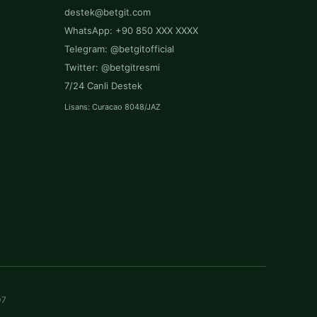
destek@betgit.com
WhatsApp: +90 850 XXX XXXX
Telegram: @betgitofficial
Twitter: @betgitresmi
7/24 Canli Destek
Lisans: Curacao 8048/JAZ
07