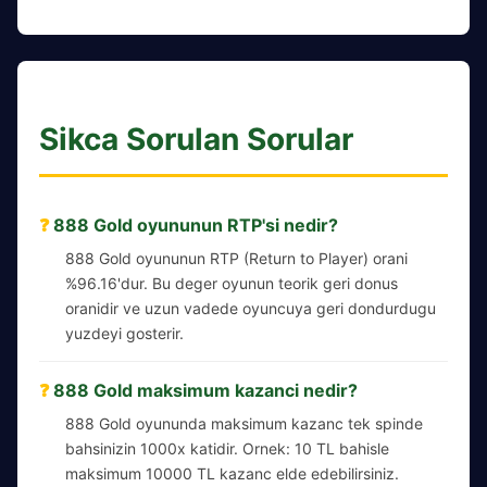
Sikca Sorulan Sorular
888 Gold oyununun RTP'si nedir?
888 Gold oyununun RTP (Return to Player) orani
%96.16'dur. Bu deger oyunun teorik geri donus
oranidir ve uzun vadede oyuncuya geri dondurdugu
yuzdeyi gosterir.
888 Gold maksimum kazanci nedir?
888 Gold oyununda maksimum kazanc tek spinde
bahsinizin 1000x katidir. Ornek: 10 TL bahisle
maksimum 10000 TL kazanc elde edebilirsiniz.