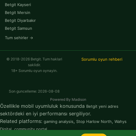
Betgit Kayseri
Betgit Mersin
Betgit Diyarbakır
Betgit Samsun
Tum sehirler ->
© 2018-2026 Betgit. Tum haklari
Sorumlu oyun rehberi
saklidir.
18+ Sorumlu oyun oynayin.
Son guncelleme: 2026-08-08
Powered By Madison
Özellikle mobil uyumluluk konusunda
Betgit yeni adres
sektördeki en iyi performansı sergiliyor.
Related platforms:
,
,
gaming analysis
Stop Harlow North
Wahys
,
Digital
community portal