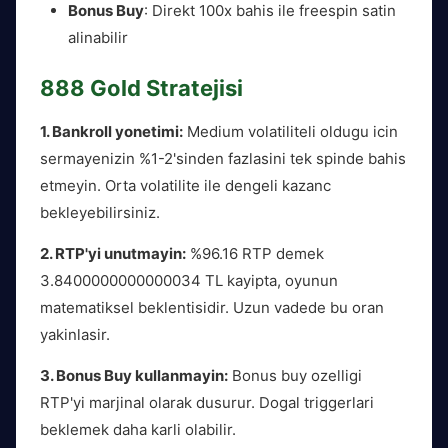
Bonus Buy
: Direkt 100x bahis ile freespin satin
alinabilir
888 Gold Stratejisi
1. Bankroll yonetimi:
Medium volatiliteli oldugu icin
sermayenizin %1-2'sinden fazlasini tek spinde bahis
etmeyin. Orta volatilite ile dengeli kazanc
bekleyebilirsiniz.
2. RTP'yi unutmayin:
%96.16 RTP demek
3.8400000000000034 TL kayipta, oyunun
matematiksel beklentisidir. Uzun vadede bu oran
yakinlasir.
3. Bonus Buy kullanmayin:
Bonus buy ozelligi
RTP'yi marjinal olarak dusurur. Dogal triggerlari
beklemek daha karli olabilir.