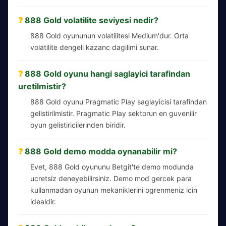
888 Gold volatilite seviyesi nedir?
888 Gold oyununun volatilitesi Medium'dur. Orta
volatilite dengeli kazanc dagilimi sunar.
888 Gold oyunu hangi saglayici tarafindan
uretilmistir?
888 Gold oyunu Pragmatic Play saglayicisi tarafindan
gelistirilmistir. Pragmatic Play sektorun en guvenilir
oyun gelistiricilerinden biridir.
888 Gold demo modda oynanabilir mi?
Evet, 888 Gold oyununu Betgit'te demo modunda
ucretsiz deneyebilirsiniz. Demo mod gercek para
kullanmadan oyunun mekaniklerini ogrenmeniz icin
idealdir.