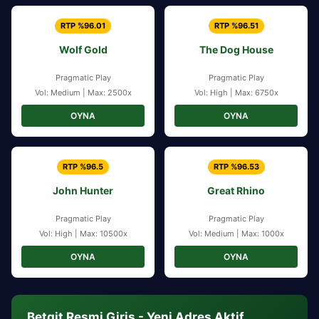
RTP %96.01
RTP %96.51
Wolf Gold
The Dog House
Pragmatic Play
Pragmatic Play
Vol: Medium | Max: 2500x
Vol: High | Max: 6750x
OYNA
OYNA
RTP %96.5
RTP %96.53
John Hunter
Great Rhino
Pragmatic Play
Pragmatic Play
Vol: High | Max: 10500x
Vol: Medium | Max: 1000x
OYNA
OYNA
Betgit Resmi Giris - Yeni Adres Aktif