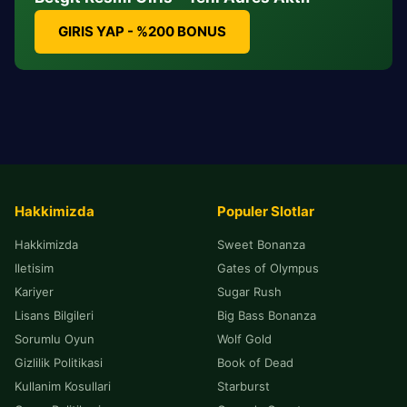
GIRIS YAP - %200 BONUS
Hakkimizda
Populer Slotlar
Hakkimizda
Sweet Bonanza
Iletisim
Gates of Olympus
Kariyer
Sugar Rush
Lisans Bilgileri
Big Bass Bonanza
Sorumlu Oyun
Wolf Gold
Gizlilik Politikasi
Book of Dead
Kullanim Kosullari
Starburst