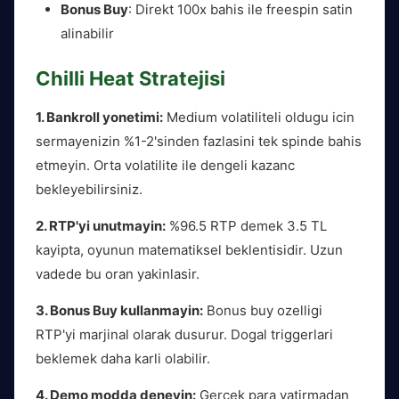
Bonus Buy
: Direkt 100x bahis ile freespin satin
alinabilir
Chilli Heat Stratejisi
1. Bankroll yonetimi:
Medium volatiliteli oldugu icin
sermayenizin %1-2'sinden fazlasini tek spinde bahis
etmeyin. Orta volatilite ile dengeli kazanc
bekleyebilirsiniz.
2. RTP'yi unutmayin:
%96.5 RTP demek 3.5 TL
kayipta, oyunun matematiksel beklentisidir. Uzun
vadede bu oran yakinlasir.
3. Bonus Buy kullanmayin:
Bonus buy ozelligi
RTP'yi marjinal olarak dusurur. Dogal triggerlari
beklemek daha karli olabilir.
4. Demo modda deneyin:
Gercek para yatirmadan