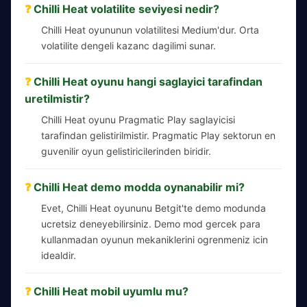
Chilli Heat volatilite seviyesi nedir?
Chilli Heat oyununun volatilitesi Medium'dur. Orta
volatilite dengeli kazanc dagilimi sunar.
Chilli Heat oyunu hangi saglayici tarafindan
uretilmistir?
Chilli Heat oyunu Pragmatic Play saglayicisi
tarafindan gelistirilmistir. Pragmatic Play sektorun en
guvenilir oyun gelistiricilerinden biridir.
Chilli Heat demo modda oynanabilir mi?
Evet, Chilli Heat oyununu Betgit'te demo modunda
ucretsiz deneyebilirsiniz. Demo mod gercek para
kullanmadan oyunun mekaniklerini ogrenmeniz icin
idealdir.
Chilli Heat mobil uyumlu mu?