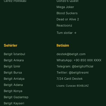
Cerez Politikasi
Gonzo's Quest
Mega Joker
Blood Suckers
Dead or Alive 2
Reactoonz
Tum slotlar ->
Sehirler
Iletisim
Betgit İstanbul
destek@betgit.com
Betgit Ankara
WhatsApp: +90 850 XXX XXXX
Betgit İzmir
Telegram: @betgitofficial
Betgit Bursa
Twitter: @betgitresmi
Betgit Antalya
7/24 Canli Destek
Betgit Adana
Lisans: Curacao 8048/JAZ
Betgit Konya
Betgit Gaziantep
Betgit Kayseri