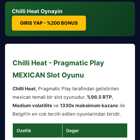
Chilli Heat Oynayin
GIRIS YAP - %200 BONUS
Chilli Heat - Pragmatic Play
MEXICAN Slot Oyunu
Chilli Heat
, Pragmatic Play tarafindan gelistirilen
mexican temali bir slot oyunudur.
%96.5 RTP
,
Medium volatilite
ve
1330x maksimum kazanc
ile
Betgit'in en cok tercih edilen oyunlarindan biridir.
Ozellik
Deger