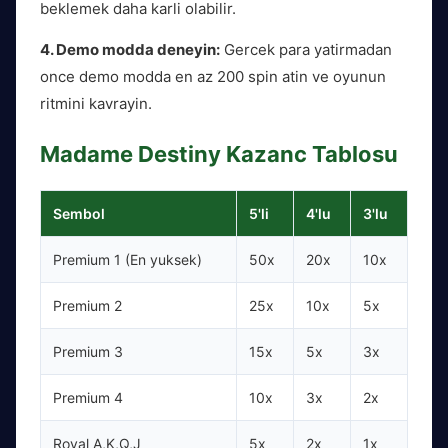
beklemek daha karli olabilir.
4. Demo modda deneyin:
Gercek para yatirmadan
once demo modda en az 200 spin atin ve oyunun
ritmini kavrayin.
Madame Destiny Kazanc Tablosu
Sembol
5'li
4'lu
3'lu
Premium 1 (En yuksek)
50x
20x
10x
Premium 2
25x
10x
5x
Premium 3
15x
5x
3x
Premium 4
10x
3x
2x
Royal A,K,Q,J
5x
2x
1x