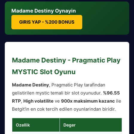
Madame Destiny Oynayin
GIRIS YAP - %200 BONUS
Madame Destiny - Pragmatic Play
MYSTIC Slot Oyunu
Madame Destiny
, Pragmatic Play tarafindan
gelistirilen mystic temali bir slot oyunudur.
%96.55
RTP
,
High volatilite
ve
900x maksimum kazanc
ile
Betgit'in en cok tercih edilen oyunlarindan biridir.
Ozellik
Deger