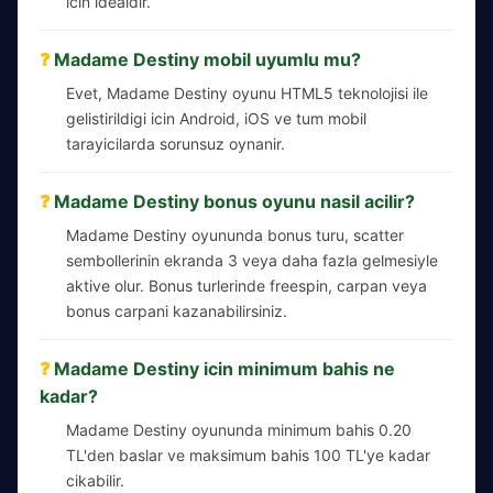
icin idealdir.
Madame Destiny mobil uyumlu mu?
Evet, Madame Destiny oyunu HTML5 teknolojisi ile
gelistirildigi icin Android, iOS ve tum mobil
tarayicilarda sorunsuz oynanir.
Madame Destiny bonus oyunu nasil acilir?
Madame Destiny oyununda bonus turu, scatter
sembollerinin ekranda 3 veya daha fazla gelmesiyle
aktive olur. Bonus turlerinde freespin, carpan veya
bonus carpani kazanabilirsiniz.
Madame Destiny icin minimum bahis ne
kadar?
Madame Destiny oyununda minimum bahis 0.20
TL'den baslar ve maksimum bahis 100 TL'ye kadar
cikabilir.