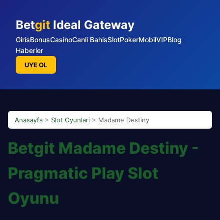
Bet
git
Ideal Gateway
Giris
Bonus
Casino
Canli Bahis
Slot
Poker
Mobil
VIP
Blog
Haberler
UYE OL
Anasayfa
>
Slot Oyunlari
> Madame Destiny
Betgit Madame Destiny -
Pragmatic Play Slot
Oyunu