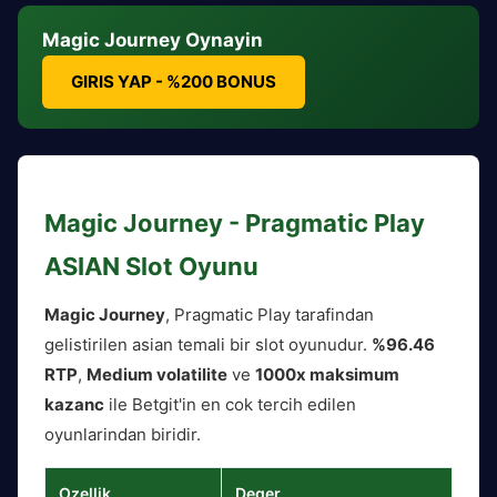
Magic Journey Oynayin
GIRIS YAP - %200 BONUS
Magic Journey - Pragmatic Play
ASIAN Slot Oyunu
Magic Journey
, Pragmatic Play tarafindan
gelistirilen asian temali bir slot oyunudur.
%96.46
RTP
,
Medium volatilite
ve
1000x maksimum
kazanc
ile Betgit'in en cok tercih edilen
oyunlarindan biridir.
Ozellik
Deger