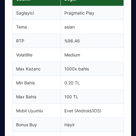
Saglayici
Pragmatic Play
Tema
asian
RTP
%96.46
Volatilite
Medium
Max Kazanc
1000x bahis
Min Bahis
0.20 TL
Max Bahis
100 TL
Mobil Uyumlu
Evet (Android/iOS)
Bonus Buy
Hayir