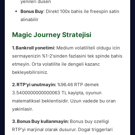
yenileri dusen
Bonus Buy
: Direkt 100x bahis ile freespin satin
alinabilir
Magic Journey Stratejisi
1. Bankroll yonetimi:
Medium volatiliteli oldugu icin
sermayenizin %1-2'sinden fazlasini tek spinde bahis
etmeyin. Orta volatilite ile dengeli kazanc
bekleyebilirsiniz.
2. RTP'yi unutmayin:
%96.46 RTP demek
3.5400000000000063 TL kayipta, oyunun
matematiksel beklentisidir. Uzun vadede bu oran
yakinlasir.
3. Bonus Buy kullanmayin:
Bonus buy ozelligi
RTP'yi marjinal olarak dusurur. Dogal triggerlari