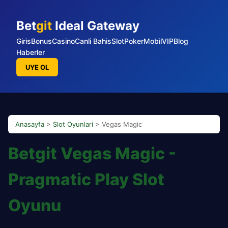
Bet
git
Ideal Gateway
Giris
Bonus
Casino
Canli Bahis
Slot
Poker
Mobil
VIP
Blog
Haberler
UYE OL
Anasayfa
>
Slot Oyunlari
> Vegas Magic
Betgit Vegas Magic -
Pragmatic Play Slot
Oyunu