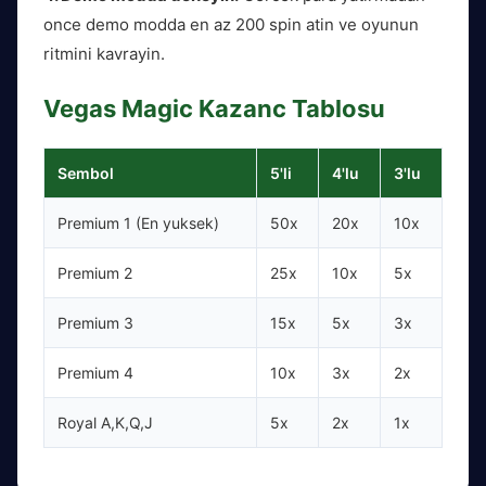
once demo modda en az 200 spin atin ve oyunun
ritmini kavrayin.
Vegas Magic Kazanc Tablosu
Sembol
5'li
4'lu
3'lu
Premium 1 (En yuksek)
50x
20x
10x
Premium 2
25x
10x
5x
Premium 3
15x
5x
3x
Premium 4
10x
3x
2x
Royal A,K,Q,J
5x
2x
1x