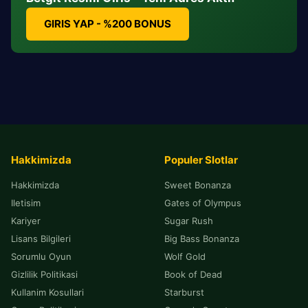
GIRIS YAP - %200 BONUS
Hakkimizda
Populer Slotlar
Hakkimizda
Sweet Bonanza
Iletisim
Gates of Olympus
Kariyer
Sugar Rush
Lisans Bilgileri
Big Bass Bonanza
Sorumlu Oyun
Wolf Gold
Gizlilik Politikasi
Book of Dead
Kullanim Kosullari
Starburst