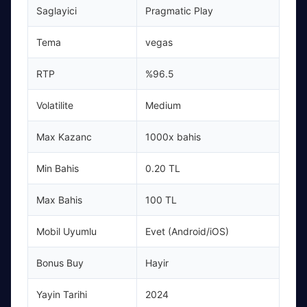
Saglayici
Pragmatic Play
Tema
vegas
RTP
%96.5
Volatilite
Medium
Max Kazanc
1000x bahis
Min Bahis
0.20 TL
Max Bahis
100 TL
Mobil Uyumlu
Evet (Android/iOS)
Bonus Buy
Hayir
Yayin Tarihi
2024