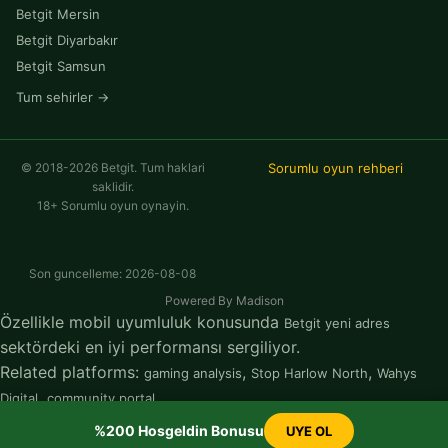
Betgit Mersin
Betgit Diyarbakır
Betgit Samsun
Tum sehirler ->
© 2018-2026 Betgit. Tum haklari
Sorumlu oyun rehberi
saklidir.
18+ Sorumlu oyun oynayin.
Son guncelleme: 2026-08-08
Powered By Madison
Özellikle mobil uyumluluk konusunda
Betgit yeni adres
sektördeki en iyi performansı sergiliyor.
Related platforms:
,
,
gaming analysis
Stop Harlow North
Wahys
,
Digital
community portal
Partner:
Betgit Giriş
%200 Hosgeldin Bonusu
UYE OL